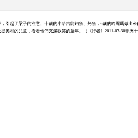
澡，引起了梁子的注意。十歲的小哈吉能釣魚、烤魚，6歲的哈麗瑪做出來
奧村的兒童，看看他們充滿歡笑的童年。（《行者》2011-03-30非洲