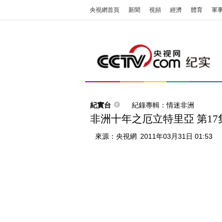
央視網首頁
新聞
視頻
經濟
體育
軍
紀實台
紀錄專輯：情迷非洲
非洲十年之厄立特里亞 第17
來源：
央視網
2011年03月31日 01:53