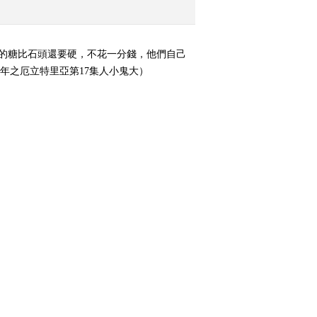
非洲十年之喀麦隆 第21
集 谁说女子不如男
的糖比石頭還要硬，不花一分錢，他們自己
2011-04-05 23:30:54
十年之厄立特里亞第17集人小鬼大）
非洲十年之喀麦隆 第19
集 这个矮人不太野
2011-04-07 02:08:28