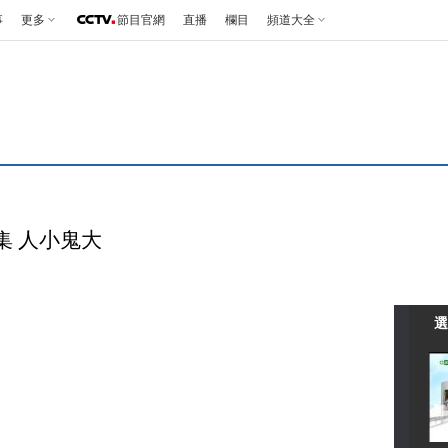
事
更多
節目官網
直播
欄目
頻道大全
集 人小鬼大
選