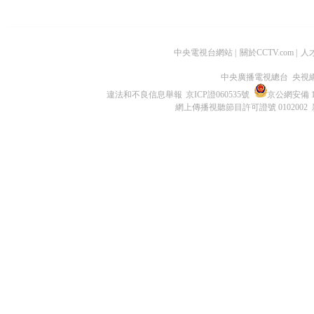
中央電視台網站
|
關於CCTV.com
|
人
中央廣播電視總台 央視
違法和不良信息舉報
京ICP證060535號
京公網安備 11
網上傳播視聽節目許可證號 0102002