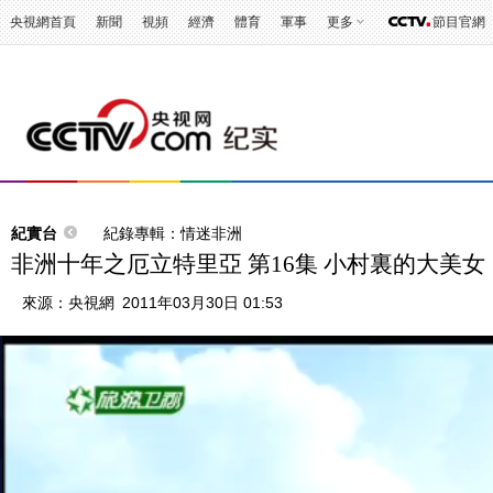
央視網首頁
新聞
視頻
經濟
體育
軍事
更多
節目官網
紀實台
紀錄專輯：情迷非洲
非洲十年之厄立特里亞 第16集 小村裏的大美女
來源：
央視網
2011年03月30日 01:53