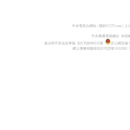
中央電視台網站
|
關於CCTV.com
|
人
中央廣播電視總台 央視
違法和不良信息舉報
京ICP證060535號
京公網安備 11
網上傳播視聽節目許可證號 0102002