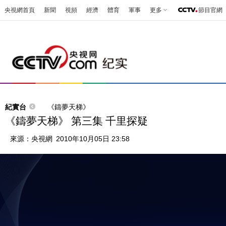
央視網首頁
新聞
視頻
經濟
體育
軍事
更多
節目官網
紀實台
《鑄夢天梯》
《鑄夢天梯》 第三集 千里探疑
來源：
央視網
2010年10月05日 23:58