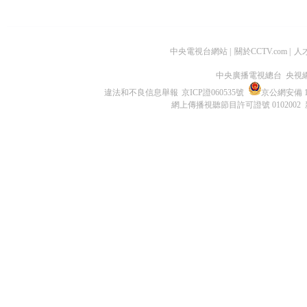
中央電視台網站
|
關於CCTV.com
|
人
中央廣播電視總台 央視
違法和不良信息舉報
京ICP證060535號
京公網安備 11
網上傳播視聽節目許可證號 0102002