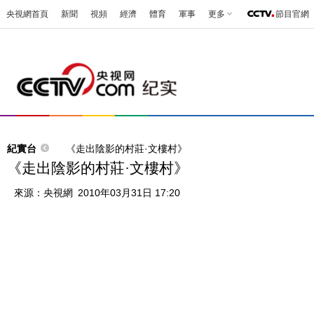
央視網首頁
新聞
視頻
經濟
體育
軍事
更多
節目官網
紀實台
《走出陰影的村莊·文樓村》
《走出陰影的村莊·文樓村》
來源：
央視網
2010年03月31日 17:20