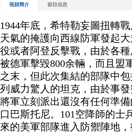
視頻簡介
節目信息
1944年底，希特勒妄圖扭轉
天氣的掩護向西線防軍發起大
役或者阿登反擊戰，由於各種
被德軍擊毀800余輛，而且
之末，但此次集結的部隊中包
列威力驚人的坦克，由於事發
將軍立刻派出還沒有任何準備
口巴斯托尼。101空降師的
來的美軍部隊進入防禦陣地，