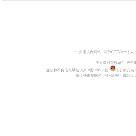
中央電視台網站
|
關於CCTV.com
|
人
中央廣播電視總台 央視
違法和不良信息舉報
京ICP證060535號
京公網安備 11
網上傳播視聽節目許可證號 0102002