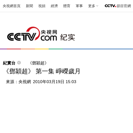
央視網首頁
新聞
視頻
經濟
體育
軍事
更多
節目官網
紀實台
《鄧穎超》
《鄧穎超》 第一集 崢嶸歲月
來源：
央視網
2010年03月19日 15:03