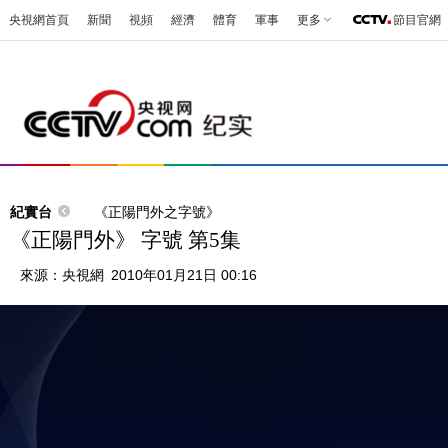
央視網首頁
新聞
視頻
經濟
體育
軍事
更多
節目官網
紀實台
《正陽門外之字號》
《正陽門外》 字號 第5集
來源：
央視網
2010年01月21日 00:16