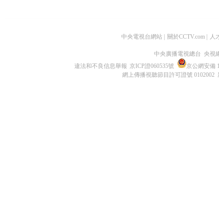
中央電視台網站
|
關於CCTV.com
|
人
中央廣播電視總台 央視
違法和不良信息舉報
京ICP證060535號
京公網安備 11
網上傳播視聽節目許可證號 0102002