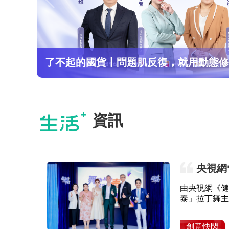
了不起的國貨丨問題肌反復，就用動態修
資訊
央視網
舞傳遞慢
由央視網《健
泰」拉丁舞主
舞步為媒介，
人駐足參與。
創意快閃