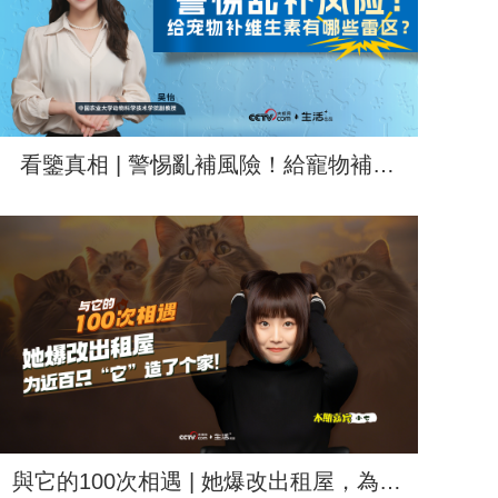
看鑒真相 | 警惕亂補風險！給寵物補維
生素有哪些雷區？
與它的100次相遇 | 她爆改出租屋，為近