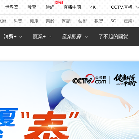
世界盃
教育
熊貓
直播中國
4K
CCTV.直播
式妙語
主持人
下載央視影音
熱解讀
天天學習
旅游
科普
健康
樂齡
閱讀
藝術
數智
5G
産業+
消費+
寵業+
産業觀察
了不起的國貨
紀錄片網
國家大劇院
大型活動
科技
法治
文娛
人物
公益
圖片
習式妙語
央視快評
央視網評
光華銳評
鋒面
頻道
VR/AR
4K專區
全景新聞
請入列
人生第一次
人生第二次
年冬奧會
CBA
NBA
中超
國足
國際足球
網球
綜
體育江湖
文化體育
冰雪道路
足球道路