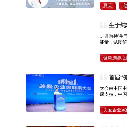
夏天
宠
生于纯
全球健康
走进秉持“生
能量，试图解
健康溯源之
首届“
医企协同
大会由中国中
康支持，中国
会、中国健康
关爱企业家