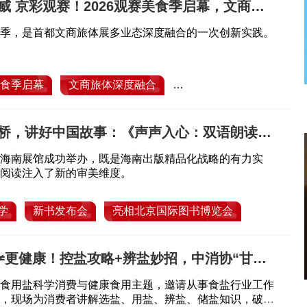
威 京彩观赛！2026观赛美食季启幕，文商旅
合点燃夏夜消费热潮
季，是首都文商旅体展多业态深度融合的一次创新实践。
美食季启幕
文商旅体深度融合
点燃夏夜消费热潮
桥，讲好中国故事：《声声入心：双语朗读美
相北京国际图书博览会
海南展馆成功举办，既是海南出版精品化战略的有力实
阅读注入了新的审美维度。
学
新书发布会
亮相北京国际图书博览会
≠更健康！控盐攻略+辨盐妙招，中消协“甘家
堂”科普干货
食用盐科学消费与健康食用主题，邀请从事食盐行业工作
，现场为消费者讲解选盐、用盐、辨盐、储盐知识，破除