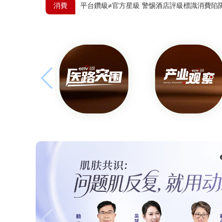
消費
平台鑽級≠官方星級 警惕酒店評級標識消費陷