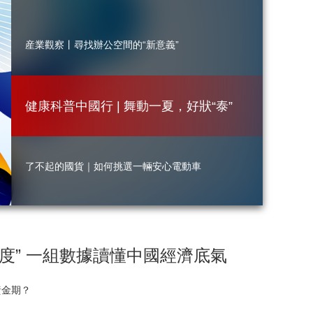
藝術
汽車
數智
5G
産業+
産業觀察丨尋找辦公空間的“新意義”
時尚
天氣
才藝
網展
央央好物
看
鑒
東
健康科普中國行 | 舞動一夏，好狀“泰”
方
味
道
了不起的國貨｜如何挑選一輛安心電動
｜
車
春
日
了
茶
不
旅：
度” 一組數據讀懂中國經濟底氣
起
了
一
的
不
杯
黃金期？
國
起
春