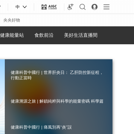
中
央央好物
健康能量站
食飲前沿
美好生活直播間
健康科普中國行 | 世界肝炎日： 乙肝防控新征程，
行動正當時
健康溯源之旅 | 解鎖純粹與科學的能量密碼 科學篇
合體育
亞冬會
健康科普中國行 | 痛風別再“炎”誤