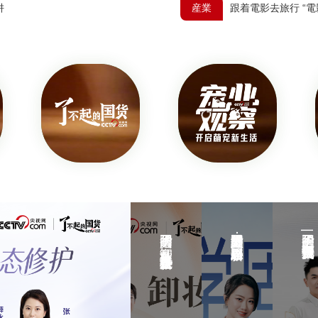
阱
産業
跟着電影去旅行 “電
了
不
了
起
了
不
的
不
起
國
起
的
貨
的
國
｜
國
貨
卸
貨
|
粧
丨
科
膏“免
分
技
乳
型
引
了不起的國貨｜卸粧膏“免乳化”是黑科技還是新概念？
了不起的國貨丨分型護髮：科學固發新思路
了不起的國貨 | 科技引領下一代變美新選擇
化”是
護
領
黑
髮：
下
科
科
一
技
學
代