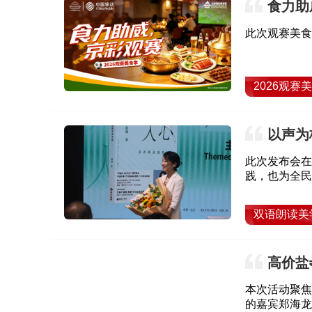
食力助
体深度融
此次观赛美食
2026观赛
以声为
学课》亮
此次发布会在
践，也为全民
双语朗读美
高价盐
口消费大讲
本次活动聚焦
的嘉宾郑海龙