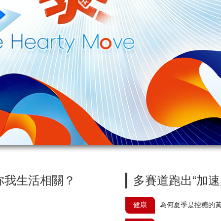
央博
非遺
文化
旅游
科普
健康
樂齡
閱讀
雲起
超級工廠
智敬中國
全民健康
顏選攻略
海洋
收視榜
總台企業白名單
你我生活相關？
多賽道跑出“加速
健康
為何夏季是控糖的