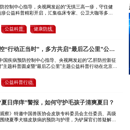
防控制中心指导，央视网发起的“无惧三高一疹，守住健
疱疹公益科普精彩开启，汇集临床专家、公卫大咖等多
”，为公众尤其是“三高”人群解析如何在健康主场“排兵布
局。
公益科普
健康防线
控“行动正当时”，多方共启“最后乙公里”公益
由中国疾病预防控制中心指导、央视网发起的“乙肝防控新征
时”主题科普圆桌暨“最后乙公里”主题公益科普行动在北京举
公益科普行动
| “夏日痒痒”警报，如何守护毛孩子清爽夏日？
观察》特邀中国兽医协会皮肤专科委员会主任委员、高级
围绕夏季犬猫皮肤病的预防与护理，为铲屎官们答疑解