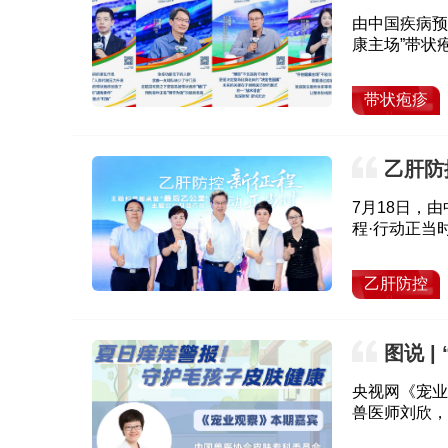
由中国疾病预
康主场”带状
方“金牌解说
阵”，稳握胜
带状疱疹
乙肝防
科普行动
7月18日，
程·行动正当
行。
乙肝防控
图说 
央视网《宠业
兽医师刘欣，
惑。