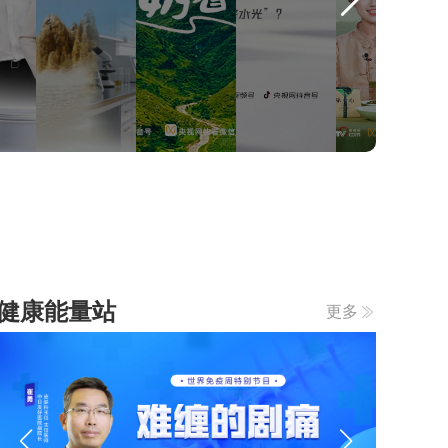
技
春
的
長，
重
茶，
新
裝
求
草
定
下
真
本
義“變
整
美
個
之
奶
自
春
旅
香
由”
天
健康能量站
更多