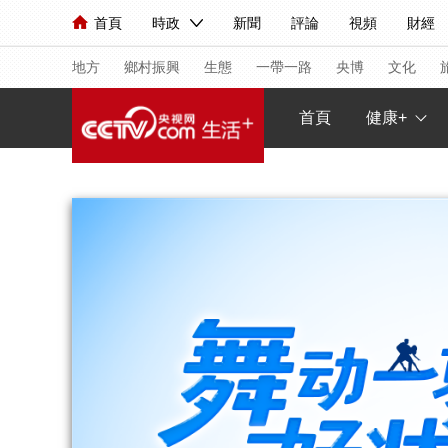
首頁
時政
新聞
評論
視頻
財經
人民領袖習近平
直播
海外頻道
片庫
iPanda
欄目大全
聯播+
English
中國領導人
節目單
Монгол
聽音
央視快評
微視頻
習
地方
鄉村振興
生態
一帶一路
央博
文化
首頁
健康+
總台春晚
網絡春晚
共産黨員網
秧紀錄
新聞
國內
國際
評論
經濟
軍事
人民領袖習近平
聯播+
熱解讀
天天學習
視頻
小央視頻
小央直播
直播中國
熊貓
現場
前線
比劃
快看
藍海中國
新兵
體育
直播
競猜
2026年世界盃
2026
VIP會員
CCTV奧林匹克頻道
生活體育大會