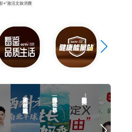
貨
的
影+”激活文旅消費
茶，
丨
國
裝
科
貨
下
技
｜
整
重
防
個
新
曬
春
定
科
每
天
義“變
考
口
美
看
站：
都
鑒
自
一
是
東
由”
方
場
中
味
跨
國
了
道
不
｜
越
了不起的國貨｜防曬科考站：一場跨越南北半球的求真之旅
每口都是中國味 | 松弛生長，草本奶香
了不起的國貨丨科技重新定義“變美自由”
看鑒東方味道｜春日茶旅：一杯春茶，裝下整個春天
味
起
春
南
|
的
日
國
茶
北
松
貨
旅：
半
弛
丨
一
科
杯
球
生