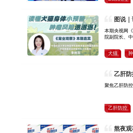
图说｜
本期央视网《
院副院长、中
干货，破除焦
乐成长。
犬猫
肿
乙肝防
聚焦乙肝防控
乙肝防控
熬夜观