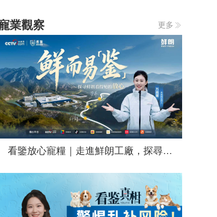
寵業觀察
更多
看鑒放心寵糧｜走進鮮朗工廠，探尋何
為放心寵糧