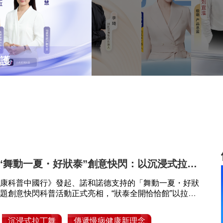
還
固
變
是
發
美
新
新
新
概
思
選
護
念？
路
擇
“舞動一夏・好狀泰”創意快閃：以沉浸式拉丁
病健康新理念
康科普中國行》發起、諾和諾德支持的「舞動一夏・好狀
題創意快閃科普活動正式亮相，“狀泰全開恰恰館”以拉丁
將嚴肅的慢病知識轉化為沉浸式潮流體驗，吸引大批年輕
沉浸式拉丁舞
傳遞慢病健康新理念