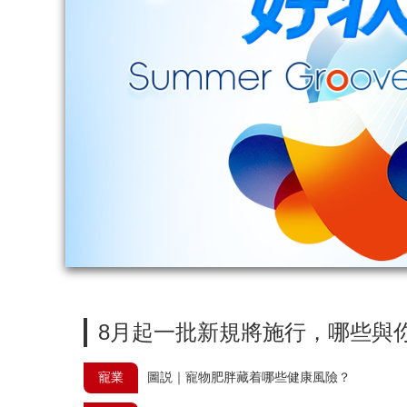
財經
教育
鄉村振興
生態環境
一帶一路
大國智造
大國展會
大國保險
雲頂對話
CCTV.節目官網
直播
節目單
欄目
片庫
8月起一批新規將施行，哪些與
寵業
圖説｜寵物肥胖藏着哪些健康風險？