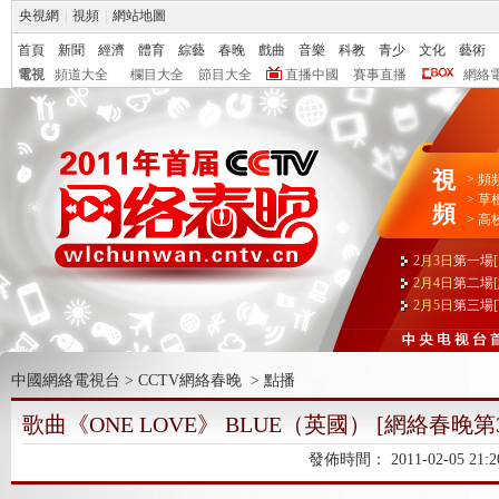
央視網
|
視頻
|
網站地圖
首頁
新聞
經濟
體育
綜藝
春晚
戲曲
音樂
科教
青少
文化
藝術
電視
頻道大全
欄目大全
節目大全
直播中國
賽事直播
網絡
視
>
頻
>
草
頻
>
高
2月3日
第一場
2月4日
第二場
2月5日
第三場
中國網絡電視台
>
CCTV網絡春晚
>
點播
歌曲《ONE LOVE》 BLUE（英國） [網絡春晚第
發佈時間：
2011-02-05 21:2