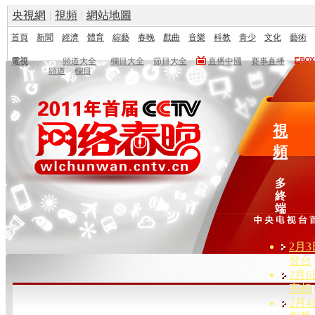
央視網
|
視頻
|
網站地圖
首頁
新聞
經濟
體育
綜藝
春晚
戲曲
音樂
科教
青少
文化
藝術
電視
頻道大全
欄目大全
節目大全
直播中國
賽事直播
頻道
欄目
視
頻
多
終
端
2月3
登台
2月6
亮相
2月4