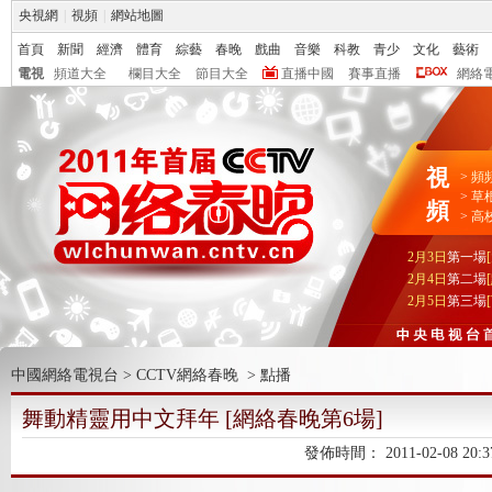
央視網
|
視頻
|
網站地圖
首頁
新聞
經濟
體育
綜藝
春晚
戲曲
音樂
科教
青少
文化
藝術
電視
頻道大全
欄目大全
節目大全
直播中國
賽事直播
網絡
視
>
頻
>
草
頻
>
高
2月3日
第一場
2月4日
第二場
2月5日
第三場
中國網絡電視台
>
CCTV網絡春晚
>
點播
舞動精靈用中文拜年 [網絡春晚第6場]
發佈時間：
2011-02-08 20:3