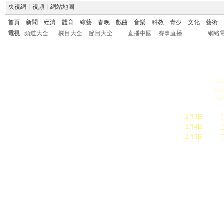
央視網
|
視頻
|
網站地圖
首頁
新聞
經濟
體育
綜藝
春晚
戲曲
音樂
科教
青少
文化
藝術
電視
頻道大全
欄目大全
節目大全
直播中國
賽事直播
網絡
視
>
頻
>
草
頻
>
高
2月3日
第一場
2月4日
第二場
2月5日
第三場