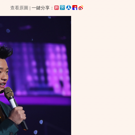
查看原圖
| 一鍵分享：