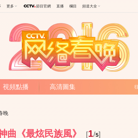
事
更多
節目官網
直播
欄目
頻道大全
視頻點播
高清圖集
絡春晚
”神曲《最炫民族風》
1
[
/
]
5