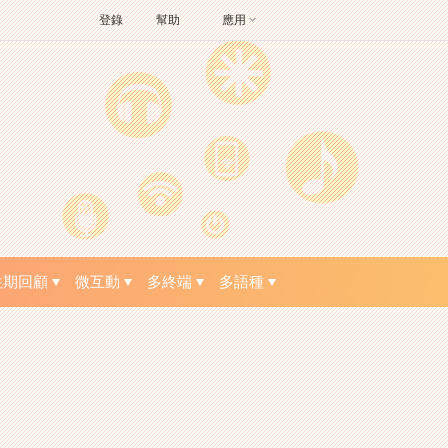
登錄
幫助
應用
往期回顧
微互動
多終端
多語種