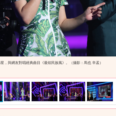
明星，與網友對唱經典曲目《最炫民族風》。（攝影：馬也 辛孟）