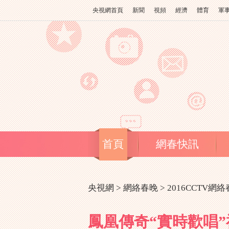
央視網首頁
新聞
視頻
經濟
體育
軍
首頁
網春快訊
央視網
>
網絡春晚
>
2016CCTV網
鳳凰傳奇“實時歡唱