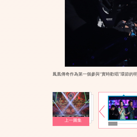
鳳凰傳奇作為第一個參與“實時歡唱”環節的
上一圖集