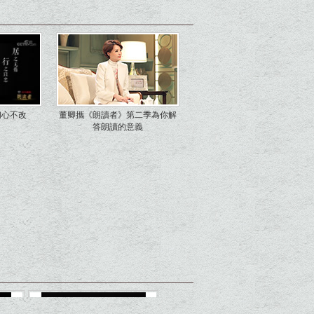
初心不改
董卿攜《朗讀者》第二季為你解
答朗讀的意義