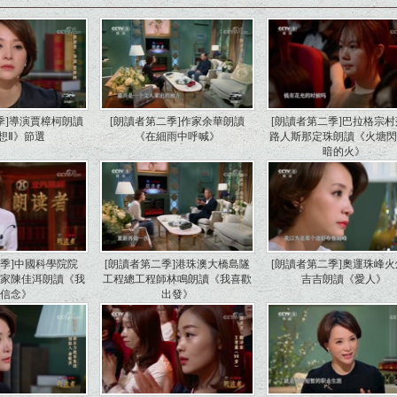
季]導演賈樟柯朗讀
[朗讀者第二季]作家余華朗讀
[朗讀者第二季]巴拉格宗
想Ⅱ》節選
《在細雨中呼喊》
路人斯那定珠朗讀《火塘
暗的火》
二季]中國科學院院
[朗讀者第二季]港珠澳大橋島隧
[朗讀者第二季]奧運珠峰
學家陳佳洱朗讀《我
工程總工程師林鳴朗讀《我喜歡
吉吉朗讀《愛人》
的信念》
出發》