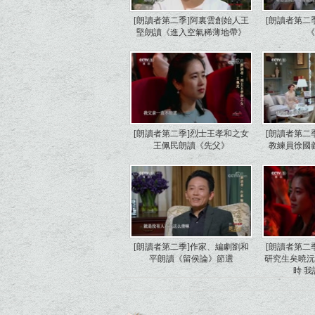
[朗讀者第二季]阿裏雲創始人王
[朗讀者第二
堅朗讀《進入空氣稀薄地帶》
[朗讀者第二季]烈士王孝和之女
[朗讀者第二
王佩民朗讀《先父》
教練員徐國
[朗讀者第二季]作家、編劇劉和
[朗讀者第二
平朗讀《留侯論》節選
研究生矣曉
時 