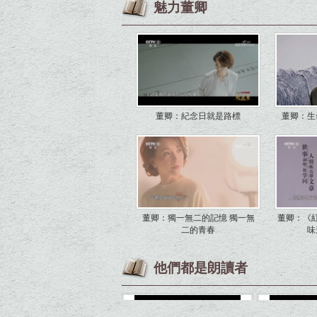
魅力董卿
董卿：紀念日就是路標
董卿：生
董卿：獨一無二的記憶 獨一無
董卿：《
二的青春
味
他們都是朗讀者