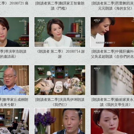
》 20180721 痛
[朗讀者第二季]翻譯家王智量朗
[朗讀者第二季]芭蕾舞蹈
讀《門檻》
元元朗讀《海的女兒
二季]導演寧浩朗讀
《朗讀者 第二季》 20180714 謝
[朗讀者第二季]中國肝臟
活的邀請函》
謝
父吳孟超朗讀《念你們的
季]數學家丘成桐朗
[朗讀者第二季]演員馬伊琍朗讀
[朗讀者第二季]藝術家黃
歸去來兮辭》
《我們仨》
讀《我的文學生涯》