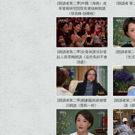
[朗讀者第二季]中國（海南）改
《朗讀者 第二季
革發展研究院院長遲福林朗讀
《登高峰 頌椰樹》
[朗讀者第二季]女童保護項目發
[朗讀者第
起人孫雪梅朗讀《這些美好不會
《生
消逝》
[朗讀者第二季]戲劇藝術家賴聲
[朗讀者第二
川朗讀《寶島一村》
讀《