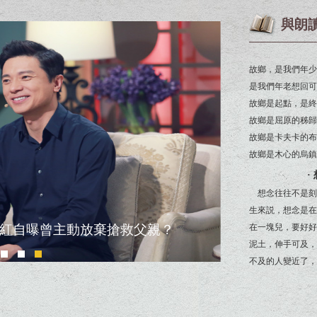
與朗
故鄉，是我們年少
是我們年老想回可
故鄉是起點，是終
故鄉是屈原的秭歸
故鄉是卡夫卡的布
故鄉是木心的烏鎮
·
想念往往不是刻
生來説，想念是在
 白岩松朗讀《長大回家》
在一塊兒，要好好
泥土，伸手可及，
不及的人變近了，