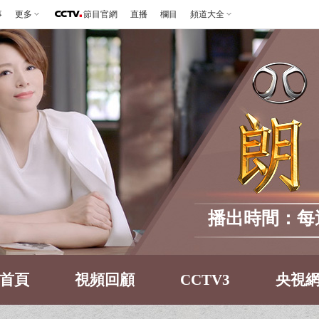
事
更多
節目官網
直播
欄目
頻道大全
播出時間：每週六
首頁
視頻回顧
CCTV3
央視