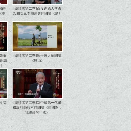
程物理
[朗讀者第二季]百度創始人李彥
《幸
宏和女兒李韻迪共同朗讀《愛》
家張彌
[朗讀者第二季]歌手羅大佑朗讀
同朗讀
《轉山》
然》
2 等
[朗讀者第二季]新中國第一代飛
機設計師程不時朗讀《祖國啊，
我親愛的祖國》