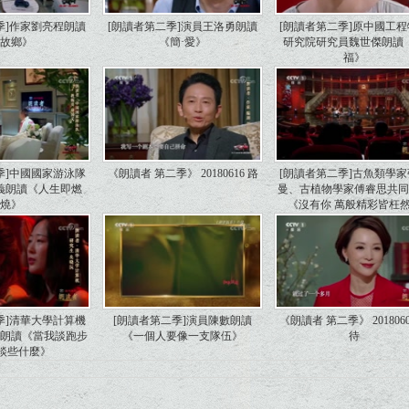
季]作家劉亮程朗讀
[朗讀者第二季]演員王洛勇朗讀
[朗讀者第二季]原中國工
《故鄉》
《簡·愛》
研究院研究員魏世傑朗讀
福》
季]中國國家游泳隊
《朗讀者 第二季》 20180616 路
[朗讀者第二季]古魚類學
義朗讀《人生即燃
曼、古植物學家傅睿思共
燒》
《沒有你 萬般精彩皆枉
季]清華大學計算機
[朗讀者第二季]演員陳數朗讀
《朗讀者 第二季》 2018060
沅朗讀《當我談跑步
《一個人要像一支隊伍》
待
我談些什麼》