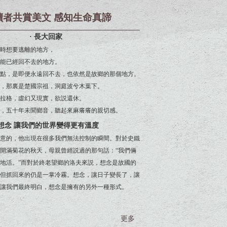
讀者共賞美文 感知生命真諦
· 長大回家
時想要逃離的地方，
能已經回不去的地方。
點，是即便永遠回不去，也依然是故鄉的那個地方。
，那裏是楚國宗祖，洞庭波兮木葉下。
拉格，虛幻又現實，欲説還休。
，五十年未聞鄉音，聽起來麻癢癢的親切感。
 想念 讓我們的世界變得更有溫度
意的，他出現在很多我們無法控制的瞬間。對於史鐵
開滿菊花的秋天，母親曾經説過的那句話：“我們倆
地活。”而對於終老望鄉的洛夫來説，想念是故國的
但抓回來的仍是一掌冷霧。想念，讓日子變長了，讓
讓我們最終明白，想念是擁有的另外一種形式。
更多