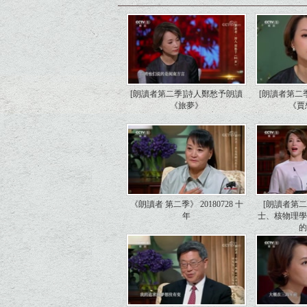
[朗讀者第二季]詩人鄭愁予朗讀
[朗讀者第二
《旅夢》
《賈
《朗讀者 第二季》 20180728 十
[朗讀者第
年
士、核物理