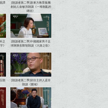
演員譚
[朗讀者第二季]新東方教育集團
》
創始人俞敏洪朗讀《一堆散亂的
磚頭》
外科之
[朗讀者第二季]中國國家男子足
名字》
球隊隊長鄭智朗讀《大路之歌》
永玉朗
[朗讀者第二季]節目主持人孟非
朗讀《圍城》