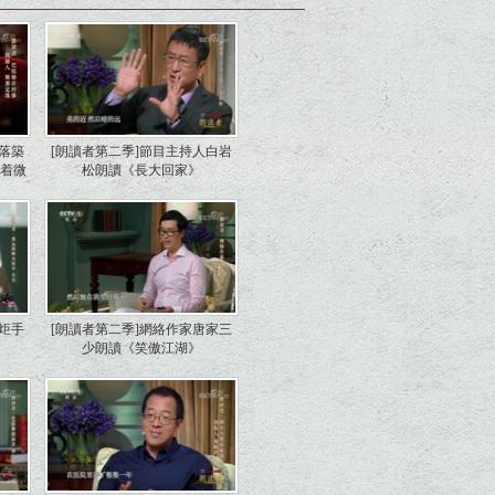
村落築
[朗讀者第二季]節目主持人白岩
閃着微
松朗讀《長大回家》
火炬手
[朗讀者第二季]網絡作家唐家三
少朗讀《笑傲江湖》