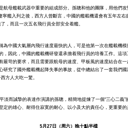
是航母艦載武器中重要的組成部分。孫聰和他的團隊，用他們攻
航母遼寧艦入列之後，西方人曾斷言，中國的艦載機還會有五年左
艦了，而且一次五名飛行員全部安全着艦。
稱為中國大氣層內飛行速度最快的人，可是他第一次在艦載機模
的，因此，中國的艦載機研發還承擔着飛行員的培養工作。這項
有嚴苛的要求，而且需要跟航母的速度、甲板風的速度結合在一起
心研究了國外艦載機起降失事的事故，從中總結出了一套我們國
令西方人大吃一驚。
平淡而誠摯的表達作演講的孫聰，精簡地提煉了一個“三心二義”
定的雄心、耐得住寂寞的耐心、以小及大的責任心，更重要的是，
5月27日（周六）晚十點半檔