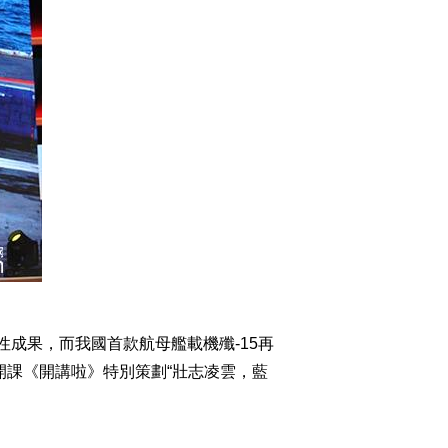
性成果，而我國首款航母艦載機殲-15再
開課《開講啦》特別策劃“壯志凌雲，藍