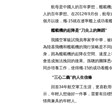
航母是中國人的百年夢想，艦載機
人的百年夢想。在2012年9月份，
個月以後，殲-15就在遼寧艦上成功着
艦載機的起降是“刀尖上的舞蹈”
我國空軍級試飛員專家李中華，被
為陸基飛機和艦載機的飛行策略是不同
身，因為艦載機的起降在空間、速度上
會造成無法挽回的後果。孫聰的團隊悉
同步培養工作，使得殲-15的成功着艦
“三心二義”的人生信條
回首34年航空軍工生涯，更喜歡用
示，年輕人想做好一件事，需要有目標堅
情商兼具的年輕人。