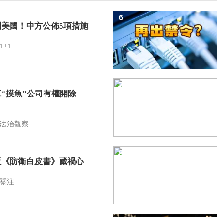
6
制美國！中方公佈5項措施
1+1
7
班“摸魚”公司有權開除
？
法治觀察
8
版《防衛白皮書》藏禍心
關注