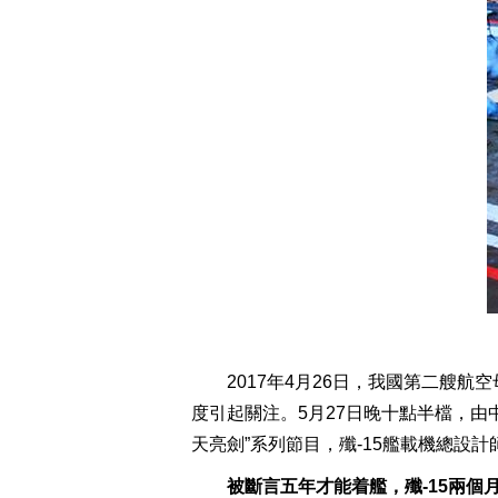
2017年4月26日，我國第二艘
度引起關注。5月27日晚十點半檔，
天亮劍”系列節目，殲-15艦載機總設
被斷言五年才能着艦，殲-15兩個