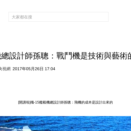
頻道大全
欄目大全
片庫
4K專區
聽
育
電影
國防軍事
電視劇
紀錄
科教
戲曲
社會與法
少
機總設計師孫聰：戰鬥機是技術與藝術的結
央視網
2017年05月26日 17:04
[開講啦]殲-15艦載機總設計師孫聰：飛機的成本是設計出來的