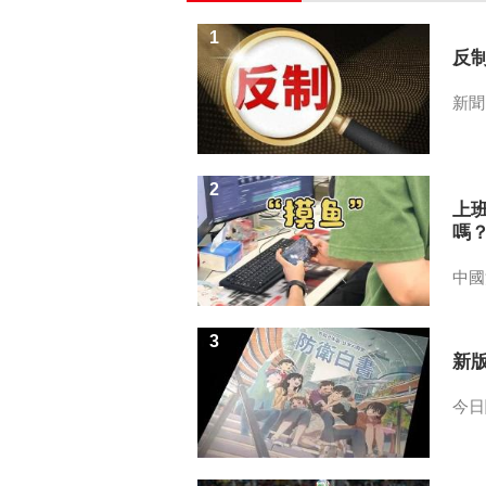
1
反
新聞
2
上
嗎
中國
3
新
今日