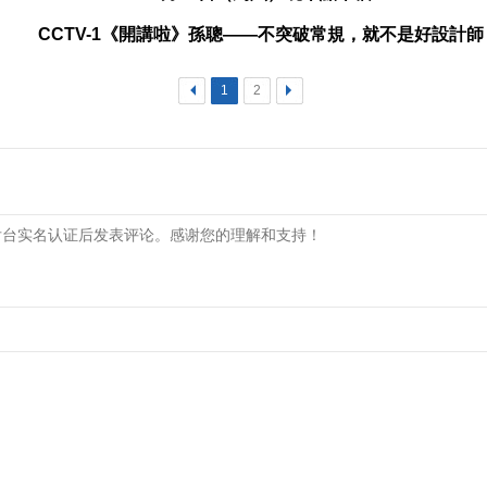
CCTV-1《開講啦》孫聰——不突破常規，就不是好設計師
<
1
2
>