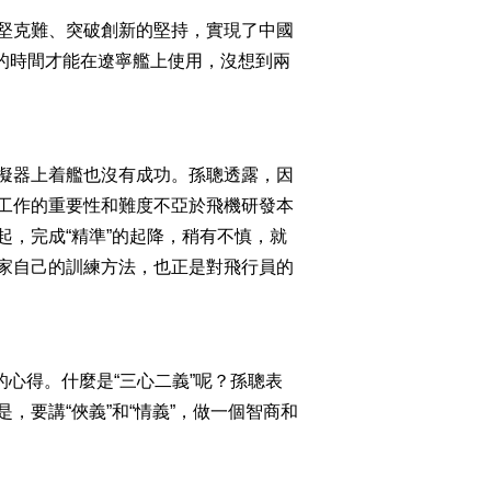
堅克難、突破創新的堅持，實現了中國
右的時間才能在遼寧艦上使用，沒想到兩
擬器上着艦也沒有成功。孫聰透露，因
工作的重要性和難度不亞於飛機研發本
，完成“精準”的起降，稍有不慎，就
家自己的訓練方法，也正是對飛行員的
的心得。什麼是“三心二義”呢？孫聰表
要講“俠義”和“情義”，做一個智商和