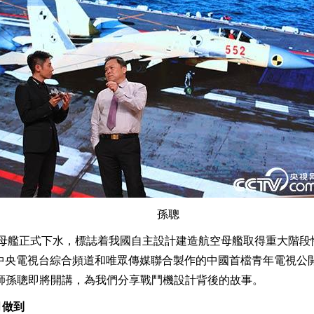
孫聰
航空母艦正式下水，標誌着我國自主設計建造航空母艦取得重大階段
由中央電視台綜合頻道和唯眾傳媒聯合製作的中國首檔青年電視公
計師孫聰即將開講，為我們分享戰鬥機設計背後的故事。
月做到