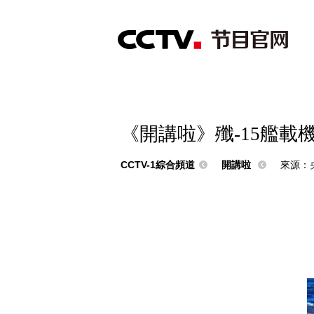
首頁
直播
節目單
綜合
新聞
財經
綜藝
中文國際
體
《開講啦》殲-15艦載
CCTV-1綜合頻道
開講啦
來源：