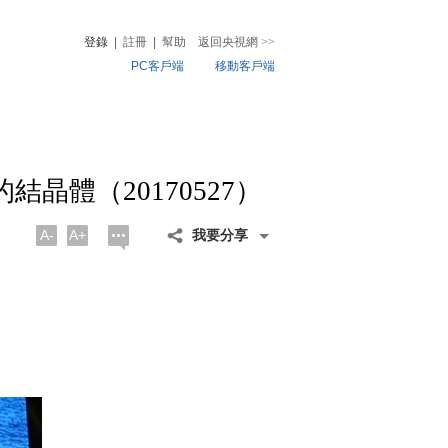
登錄
|
註冊
|
幫助
返回央視網
>>
PC客戶端
移動客戶端
音
熱榜
微視頻
兒
音樂
體育賽事
農業農村
晶體（20170527）
A-
A+
我要分享