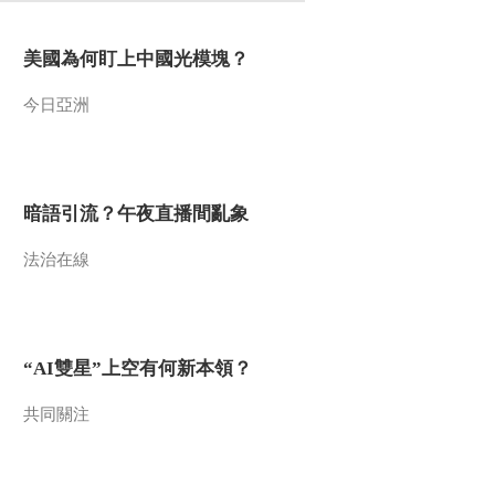
美國為何盯上中國光模塊？
今日亞洲
暗語引流？午夜直播間亂象
法治在線
“AI雙星”上空有何新本領？
共同關注