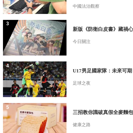
中國法治觀察
3
新版《防衛白皮書》藏禍
今日關注
4
U17男足國家隊：未來可期
足球之夜
5
三招教你識破真假全麥麵
健康之路