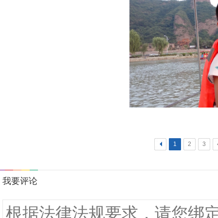
<
1
2
3