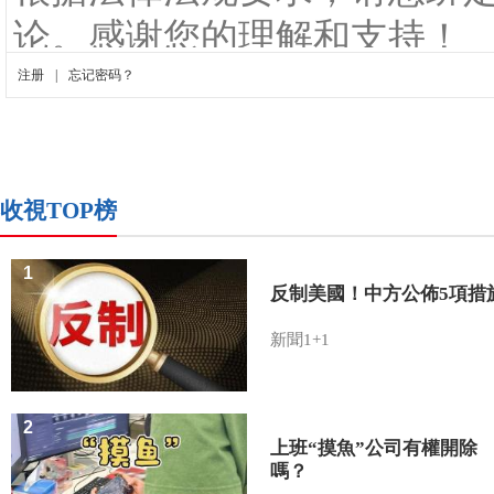
收視TOP榜
1
反制美國！中方公佈5項措
新聞1+1
2
上班“摸魚”公司有權開除
嗎？