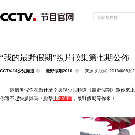
首頁
直播
節目單
頻道大全
欄目
綜合
新聞
財經
綜藝
中文國際
體育
電影
國防軍事
電
“我的最野假期”照片徵集第七期公佈
CCTV-14少兒頻道
最野假期2016
來源:
央視網
2016年08月2
這個暑假你在做什麼？央視少兒頻道《最野假期》邀你來上
你還不趕快參與嗎？點擊
上傳通道
，最野假期等你來！