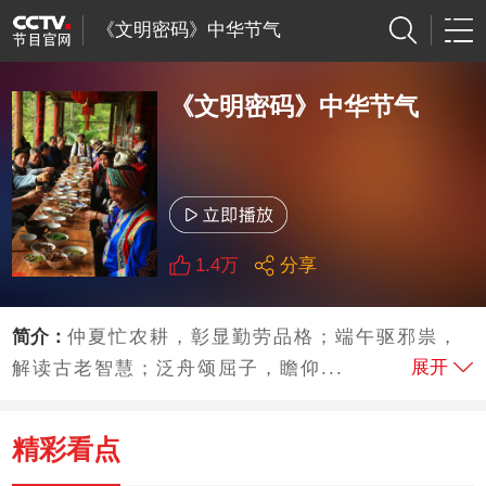
《文明密码》中华节气
《文明密码》中华节气
1.4万
分享
简介：
仲夏忙农耕，彰显勤劳品格；端午驱邪祟，
展开
解读古老智慧；泛舟颂屈子，瞻仰...
精彩看点