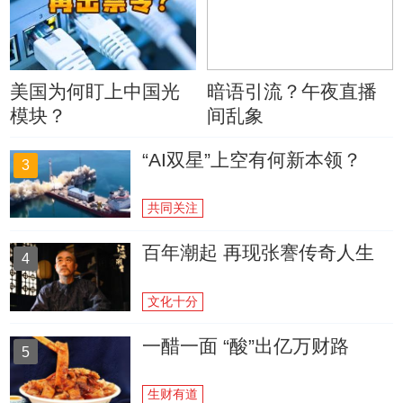
美国为何盯上中国光
暗语引流？午夜直播
模块？
间乱象
“AI双星”上空有何新本领？
3
共同关注
百年潮起 再现张謇传奇人生
4
文化十分
一醋一面 “酸”出亿万财路
5
生财有道