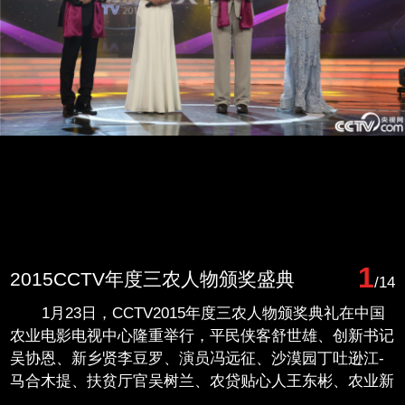
1
2015CCTV年度三农人物颁奖盛典
/14
1月23日，CCTV2015年度三农人物颁奖典礼在中国
农业电影电视中心隆重举行，平民侠客舒世雄、创新书记
吴协恩、新乡贤李豆罗、演员冯远征、沙漠园丁吐逊江-
马合木提、扶贫厅官吴树兰、农贷贴心人王东彬、农业新
创客李才圣、信义少年叶石云、心灵补手刘启芳、草原守