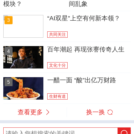
模块？
间乱象
“AI双星”上空有何新本领？
3
共同关注
百年潮起 再现张謇传奇人生
4
文化十分
一醋一面 “酸”出亿万财路
5
生财有道
查看更多
换一换