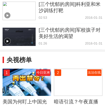
[三个忧郁的房间]科利亚和米
沙训练打靶
02:53
2016-01-31
[三个忧郁的房间]军校孩子对
美好生活的渴望
01:26
2016-01-31
央视榜单
1
2
今日亚洲
法治在线
美国为何盯上中国光
暗语引流？午夜直播