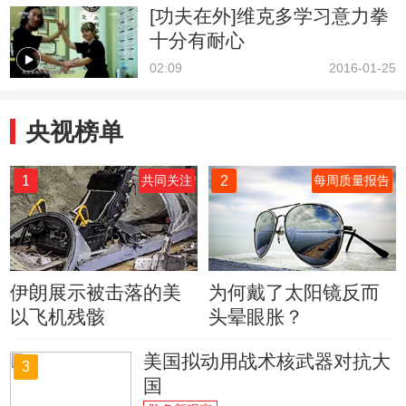
[功夫在外]维克多学习意力拳
十分有耐心
02:09
2016-01-25
央视榜单
1
2
共同关注
每周质量报告
伊朗展示被击落的美
为何戴了太阳镜反而
以飞机残骸
头晕眼胀？
美国拟动用战术核武器对抗大
3
国