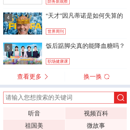
防务新观察
“天才”因凡蒂诺是如何失算的
4
世界周刊
饭后踮脚尖真的能降血糖吗？
5
职场健康课
查看更多
换一换
听音
视频百科
祖国美
微故事