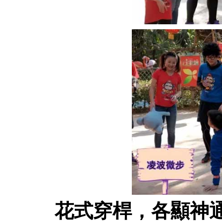
花式穿桿，各顯神