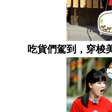
吃貨們駕到，穿梭