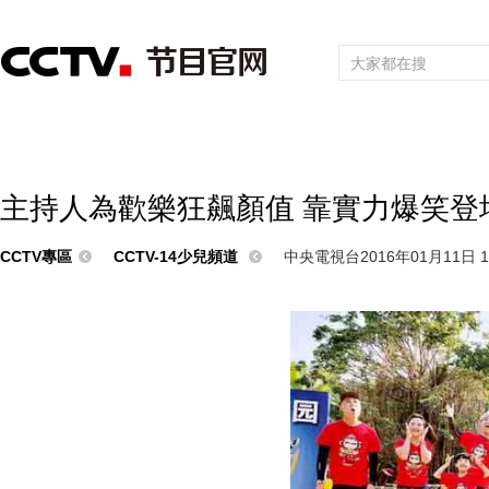
首頁
直播
節目單
頻道大全
欄目
綜合
新聞
財經
綜藝
中文國際
體育
電影
國防軍事
電
主持人為歡樂狂飆顏值 靠實力爆笑登
CCTV專區
CCTV-14少兒頻道
中央電視台2016年01月11日 11