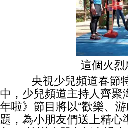
這個火烈
央視少兒頻道春節特
中，少兒頻道主持人齊聚
年啦》節目將以“歡樂、游
題，為小朋友們送上精心