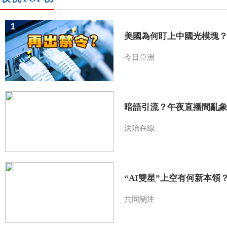
1
美國為何盯上中國光模塊
今日亞洲
2
暗語引流？午夜直播間亂
法治在線
3
“AI雙星”上空有何新本領
共同關注