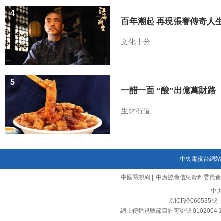
4
百年潮起 再現張謇傳奇人
文化十分
5
一醋一面 “酸”出億萬財路
生財有道
中央電視台網站
中國電視網
|
中廣協會信息資料委員會
中
京ICP證060535號
網上傳播視聽節目許可證號 0102004