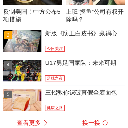
反制美国！中方公布5
上班“摸鱼”公司有权开
项措施
除吗？
新版《防卫白皮书》藏祸心
3
今日关注
U17男足国家队：未来可期
4
足球之夜
三招教你识破真假全麦面包
5
健康之路
查看更多
换一换