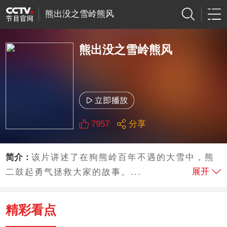
熊出没之雪岭熊风
熊出没之雪岭熊风
7957
分享
简介：
该片讲述了在狗熊岭百年不遇的大雪中，熊
展开
二鼓起勇气拯救大家的故事。...
精彩看点