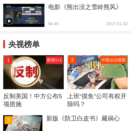
电影《熊出没之雪岭熊风》
94:45
2017-01-02
央视榜单
1
2
新闻1+1
中国法治观察
反制美国！中方公布5
上班“摸鱼”公司有权开
项措施
除吗？
新版《防卫白皮书》藏祸心
3