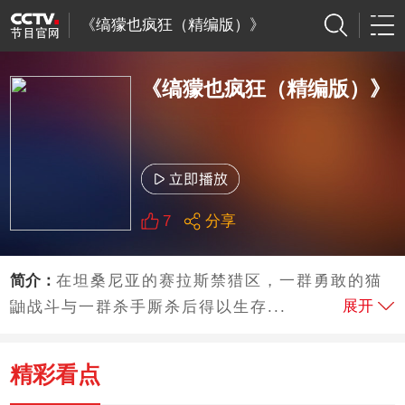
《缟獴也疯狂（精编版）》
《缟獴也疯狂（精编版）》
7
分享
简介：
在坦桑尼亚的赛拉斯禁猎区，一群勇敢的猫
展开
鼬战斗与一群杀手厮杀后得以生存...
精彩看点