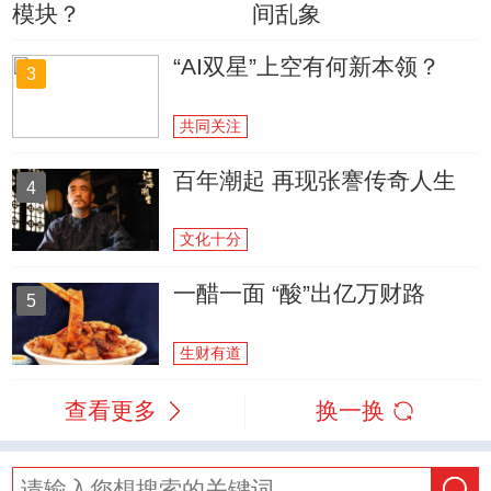
模块？
间乱象
“AI双星”上空有何新本领？
3
共同关注
百年潮起 再现张謇传奇人生
4
文化十分
一醋一面 “酸”出亿万财路
5
生财有道
查看更多
换一换