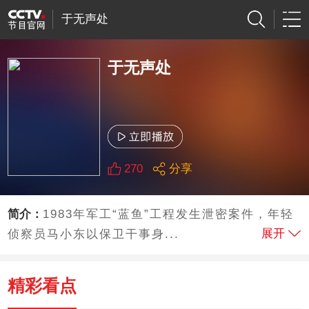
于无声处
于无声处
270
分享
简介：
1983年军工“蓝鱼”工程发生泄密案件，年轻
展开
侦察员马小东以保卫干事身...
精彩看点