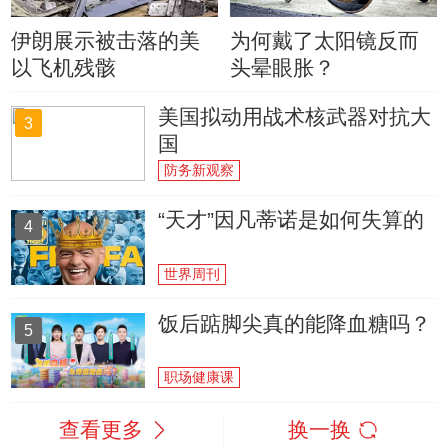
伊朗展示被击落的美
为何戴了太阳镜反而
以飞机残骸
头晕眼胀？
美国拟动用战术核武器对抗大
3
国
防务新观察
“天才”因凡蒂诺是如何失算的
4
世界周刊
饭后踮脚尖真的能降血糖吗？
5
职场健康课
查看更多
换一换