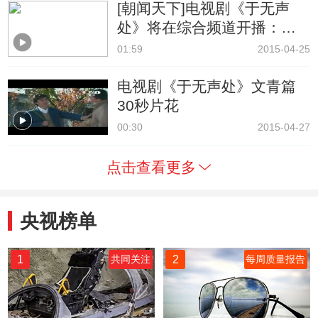
[朝闻天下]电视剧《于无声
处》将在综合频道开播：国
安反间谍故事 人物命运跨三
01:59
2015-04-25
十年
电视剧《于无声处》文青篇
30秒片花
00:30
2015-04-27
点击查看更多
央视榜单
1
2
共同关注
每周质量报告