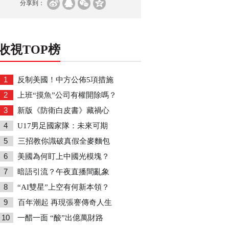
分享到：
收視TOP榜
1
反制美國！中方公佈5項措施
2
上班“摸魚”公司有權開除嗎？
3
新版《防衛白皮書》藏禍心
4
U17男足國家隊：未來可期
5
三招教你識破真假全麥麵包
6
美國為何盯上中國光模塊？
7
暗語引流？午夜直播間亂象
8
“AI雙星”上空有何新本領？
9
百年潮起 再現張謇傳奇人生
10
一醋一面 “酸”出億萬財路