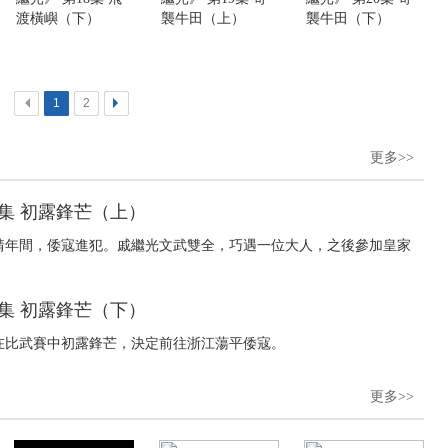
渡橫嶼（下）
襲牛田（上）
襲牛田（下）
<
1
2
>
更多>>
1集 初露鋒芒（上）
嘉靖年間，倭寇進犯。戚繼光文武雙全，巧遇一位大人，之後參加皇家
2集 初露鋒芒（下）
光在比武賽中初露鋒芒，決定前往浙江蕩平倭寇。
更多>>