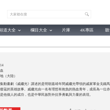
頻道大全
欄目大全
片庫
4K專區
聽
育
電影
國防軍事
電視劇
紀錄
科教
戲曲
社會與法
少
14
血
地（大陸）
6集動畫劇《戚繼光》講述的是明朝嘉靖年間戚繼光帶領的戚家軍金戈鐵
倭寇的英雄故事。戚繼光由一名有理想有抱負的熱血青年，成長為一位赤
是他個人的成功，也是中華民族對外抗爭勇氣與力量的表現。