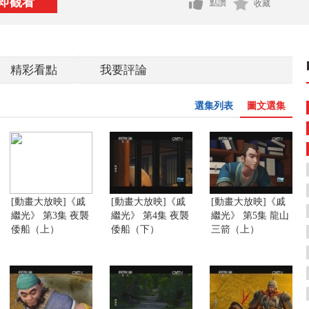
即觀看
點讚
收藏
精彩看點
我要評論
選集列表
圖文選集
[動畫大放映]《戚
[動畫大放映]《戚
[動畫大放映]《戚
繼光》 第3集 夜襲
繼光》 第4集 夜襲
繼光》 第5集 龍山
倭船（上）
倭船（下）
三箭（上）