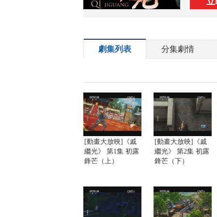
立
劇集列表
分集劇情
[動畫大放映]《戚
[動畫大放映]《戚
繼光》 第1集 初露
繼光》 第2集 初露
鋒芒（上）
鋒芒（下）