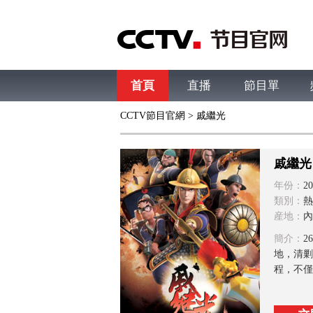
首頁
直播
節目單
CCTV節目官網
> 戚繼光
綜合
新聞
財經
綜藝
中文國際
體
戚繼光
年份：
20
類別：
熱
産地：
內
簡介：
2
地，清剿
程，不僅