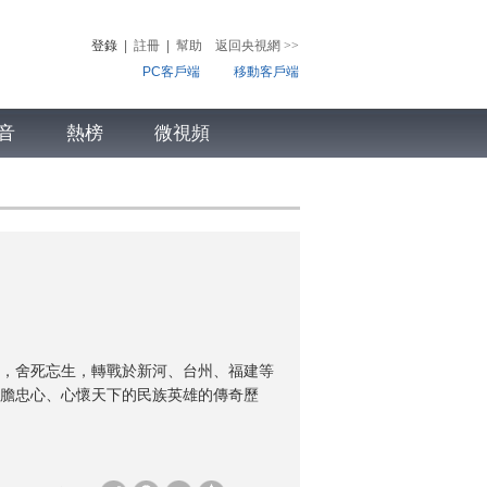
登錄
|
註冊
|
幫助
返回央視網
>>
PC客戶端
移動客戶端
音
熱榜
微視頻
兒
音樂
體育賽事
農業農村
馬，舍死忘生，轉戰於新河、台州、福建等
膽忠心、心懷天下的民族英雄的傳奇歷