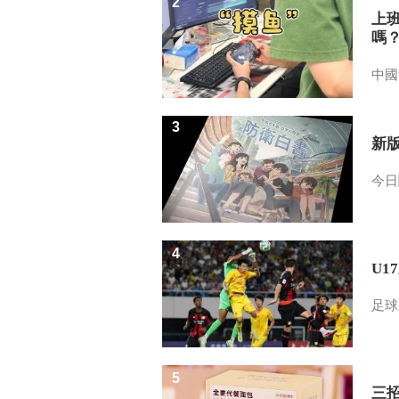
2
上
嗎
中國
3
新
今日
4
U1
足球
5
三