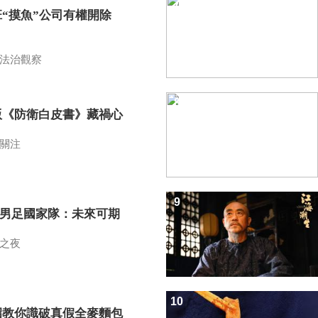
7
班“摸魚”公司有權開除
？
法治觀察
8
版《防衛白皮書》藏禍心
關注
9
7男足國家隊：未來可期
之夜
10
招教你識破真假全麥麵包