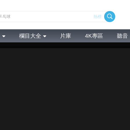
熱榜
全
欄目大全
片庫
4K專區
聽音