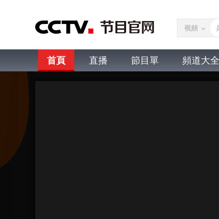
視頻
首頁
直播
節目單
頻道大