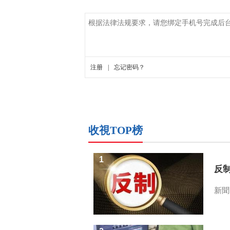
收視TOP榜
1
反
新聞