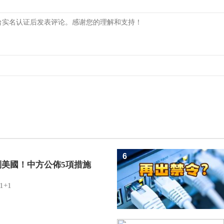
6
制美國！中方公佈5項措施
1+1