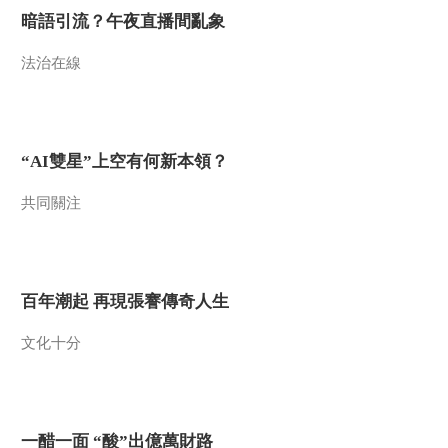
00:00:30
暗語引流？午夜直播間亂象
[正大综艺·宝宝来啦]
《正大综艺》团队宣
法治在線
传片
00:01:32
[正大综艺·宝宝来啦]
之“宝宝有话说”
00:03:50
“AI雙星”上空有何新本領？
[正大综艺·宝宝来啦]第
共同關注
1期 1号宝宝冯浩宸
20131110
00:05:27
[正大综艺·宝宝来啦]第
1期 2号宝宝石玗熙和
百年潮起 再現張謇傳奇人生
石玗涵 20131110
00:07:48
[正大综艺·宝宝来啦]第
文化十分
1期 3号宝宝柳智瀚
20131110
00:08:21
[正大综艺·宝宝来啦]第
1期 4号宝宝闫馨元
一醋一面 “酸”出億萬財路