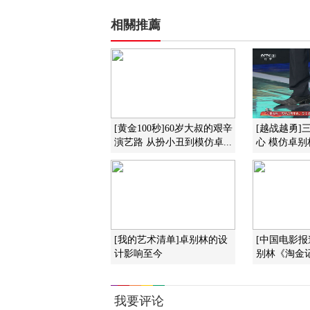
相關推薦
[黄金100秒]60岁大叔的艰辛
[越战越勇]
演艺路 从扮小丑到模仿卓...
心 模仿卓别
[我的艺术清单]卓别林的设
[中国电影报
计影响至今
别林《淘金记