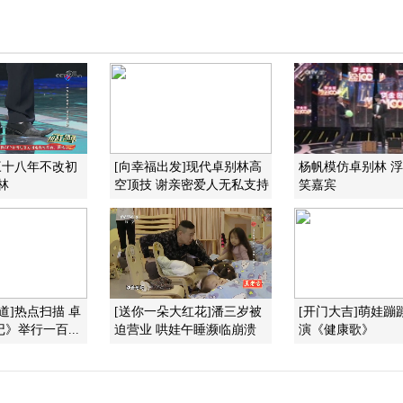
三十八年不改初
[向幸福出发]现代卓别林高
杨帆模仿卓别林 
林
空顶技 谢亲密爱人无私支持
笑嘉宾
道]热点扫描 卓
[送你一朵大红花]潘三岁被
[开门大吉]萌娃蹦
》举行一百...
迫营业 哄娃午睡濒临崩溃
演《健康歌》