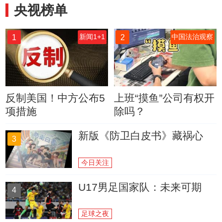
央视榜单
1
2
新闻1+1
中国法治观察
反制美国！中方公布5
上班“摸鱼”公司有权开
项措施
除吗？
新版《防卫白皮书》藏祸心
3
今日关注
U17男足国家队：未来可期
4
足球之夜