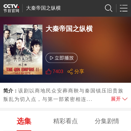
大秦帝国之纵横
大秦帝国之纵横
7403
分享
简介：
该剧以商地民众安葬商鞅与秦国镇压旧贵族
展开
叛乱为切入点，与第一部紧密相连...
选集
精彩看点
分集剧情