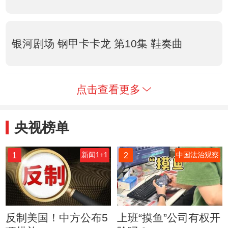
银河剧场 钢甲卡卡龙 第10集 鞋奏曲
点击查看更多
央视榜单
1
2
新闻1+1
中国法治观察
反制美国！中方公布5
上班“摸鱼”公司有权开