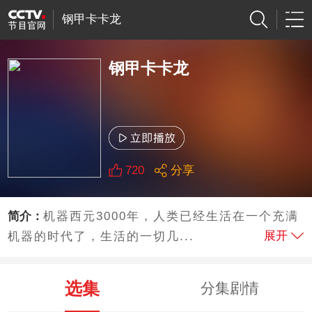
钢甲卡卡龙
钢甲卡卡龙
720
分享
简介：
机器西元3000年，人类已经生活在一个充满
展开
机器的时代了，生活的一切几...
选集
分集剧情