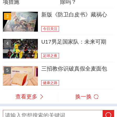
项措施
除吗？
新版《防卫白皮书》藏祸心
3
今日关注
U17男足国家队：未来可期
4
足球之夜
三招教你识破真假全麦面包
5
健康之路
查看更多
换一换