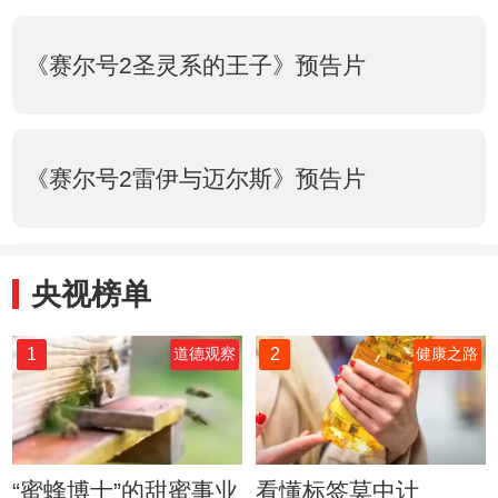
《赛尔号2圣灵系的王子》预告片
《赛尔号2雷伊与迈尔斯》预告片
央视榜单
1
2
道德观察
健康之路
“蜜蜂博士”的甜蜜事业
看懂标签莫中计