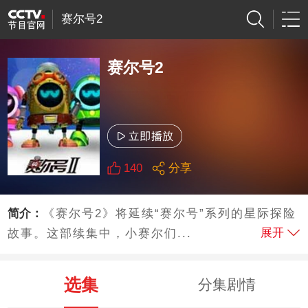
赛尔号2
赛尔号2
140
分享
简介：
《赛尔号2》将延续“赛尔号”系列的星际探险
展开
故事。这部续集中，小赛尔们...
选集
分集剧情