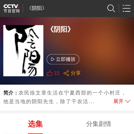
《阴阳》
《阴阳》
15
分享
简介：
农民徐文章生活在宁夏西部的一个小村庄，
展开
他是当地的阴阳先生，除了干农活...
选集
分集剧情