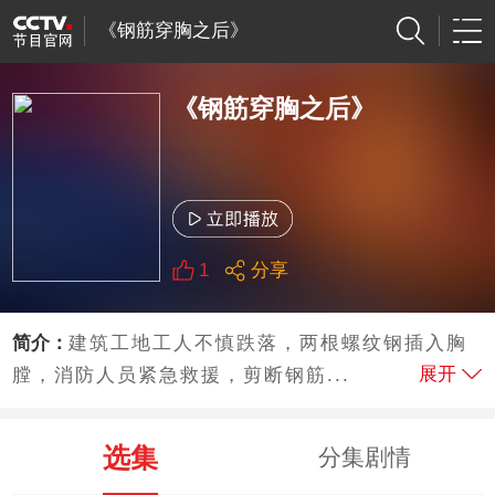
《钢筋穿胸之后》
《钢筋穿胸之后》
1
分享
简介：
建筑工地工人不慎跌落，两根螺纹钢插入胸
展开
膛，消防人员紧急救援，剪断钢筋...
选集
分集剧情