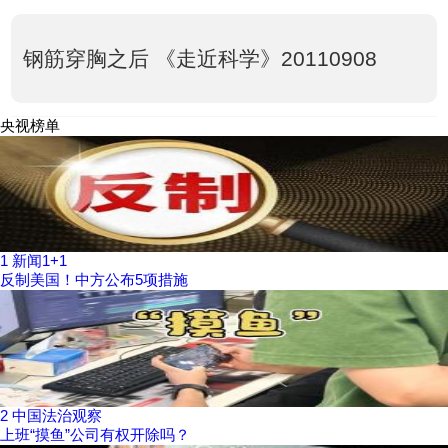
钢筋穿胸之后 《走近科学》20110908
央视榜单
1
新闻1+1
反制美国！中方公布5项措施
2
中国法治观察
上班“摸鱼”公司有权开除吗？