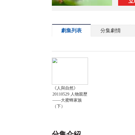
立
劇集列表
分集劇情
《人與自然》
20110529 人物親歷
——大蜜蜂家族
（下）
分集介紹