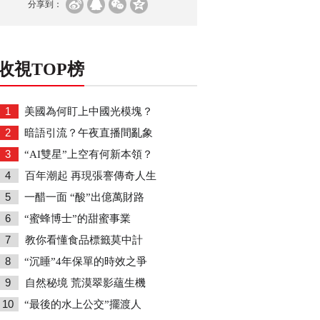
分享到：
收視TOP榜
1
美國為何盯上中國光模塊？
2
暗語引流？午夜直播間亂象
3
“AI雙星”上空有何新本領？
4
百年潮起 再現張謇傳奇人生
5
一醋一面 “酸”出億萬財路
6
“蜜蜂博士”的甜蜜事業
7
教你看懂食品標籤莫中計
8
“沉睡”4年保單的時效之爭
9
自然秘境 荒漠翠影蘊生機
10
“最後的水上公交”擺渡人