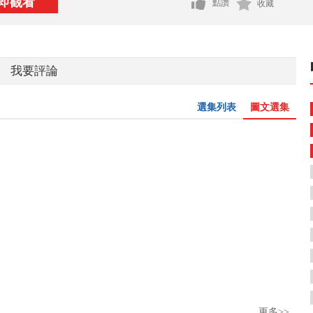
即觀看
點讚
收藏
我要評論
選集列表
圖文選集
更多>>