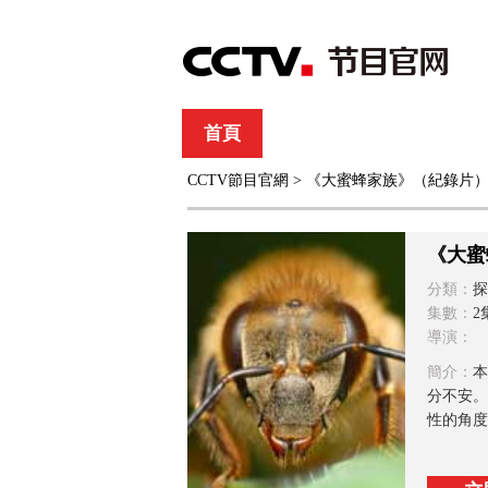
首頁
直播
節目單
CCTV節目官網
> 《大蜜蜂家族》（紀錄片
綜合
新聞
財經
綜藝
中文國際
體
《大蜜
分類：
探
集數：
2
導演：
簡介：
本
分不安。
性的角度