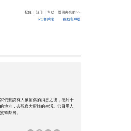
登錄
|
註冊
|
幫助
返回央視網
>>
PC客戶端
移動客戶端
音
熱榜
微視頻
兒
音樂
體育賽事
農業農村
家們聽説有人被蜇傷的消息之後，感到十
的地方，去觀察大蜜蜂的生活。節目用人
蜜蜂鄰居。