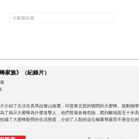
頻道大全
欄目大全
片庫
4K專區
聽
）
育
電影
國防軍事
電視劇
紀錄
科教
戲曲
社會與法
少
蜂家族》（紀錄片）
索
集
片介紹了生活在喜馬拉雅山南麓，印度東北部的鄉間的大蜜蜂。當動物學
為了揭示大蜜蜂為什麼攻擊人，他們冒着各種危險，爬到離地面五十米高
拍攝了大蜜蜂勤勞的生活態度，介紹了人類的這位極重尊嚴而不善交往的