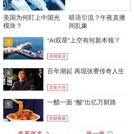
美国为何盯上中国光
暗语引流？午夜直播
模块？
间乱象
“AI双星”上空有何新本领？
3
共同关注
百年潮起 再现张謇传奇人生
4
文化十分
一醋一面 “酸”出亿万财路
5
生财有道
查看更多
换一换