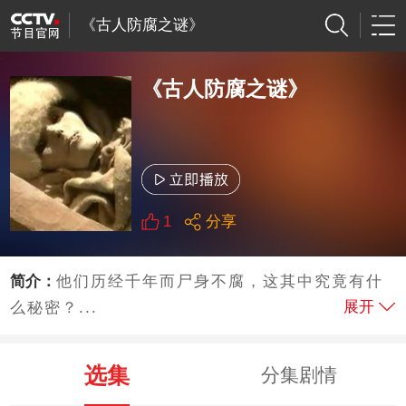
《古人防腐之谜》
《古人防腐之谜》
1
分享
简介：
他们历经千年而尸身不腐，这其中究竟有什
展开
么秘密？...
选集
分集剧情