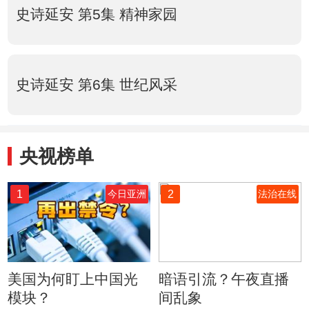
史诗延安 第5集 精神家园
史诗延安 第6集 世纪风采
央视榜单
1
2
今日亚洲
法治在线
美国为何盯上中国光
暗语引流？午夜直播
模块？
间乱象