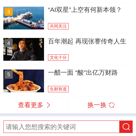
“AI双星”上空有何新本领？
3
共同关注
百年潮起 再现张謇传奇人生
4
文化十分
一醋一面 “酸”出亿万财路
5
生财有道
查看更多
换一换