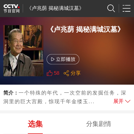
《卢兆荫 揭秘满城汉墓》
《卢兆荫 揭秘满城汉墓》
58
分享
简介：
一个特殊的年代，一次空前的发掘任务，深
展开
洞里的巨大宫殿，惊现千年金缕玉...
选集
分集剧情