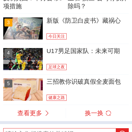
项措施
除吗？
新版《防卫白皮书》藏祸心
3
今日关注
U17男足国家队：未来可期
4
足球之夜
三招教你识破真假全麦面包
5
健康之路
查看更多
换一换