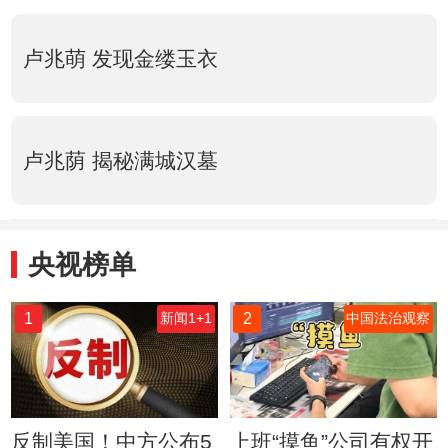
卢兆萌 发现金缕玉衣
卢兆荫 揭秘满城汉墓
央视榜单
1
2
新闻1+1
中国法治观察
反制美国！中方公布5
上班“摸鱼”公司有权开