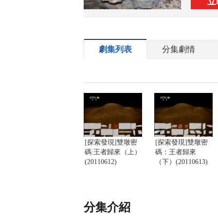
立
劇集列表
分集劇情
[探索發現]雙墩密
[探索發現]雙墩密
碼:王者歸來（上）
碼：王者歸來
(20110612)
（下）(20110613)
分集介紹