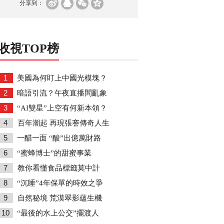
分享到：
收視TOP榜
1
美國為何盯上中國光模塊？
2
暗語引流？午夜直播間亂象
3
“AI雙星”上空有何新本領？
4
百年潮起 再現張謇傳奇人生
5
一醋一面 “酸”出億萬財路
6
“蜜蜂博士”的甜蜜事業
7
教你看懂食品標籤莫中計
8
“沉睡”4年保單的時效之爭
9
自然秘境 荒漠翠影蘊生機
10
“最後的水上公交”擺渡人