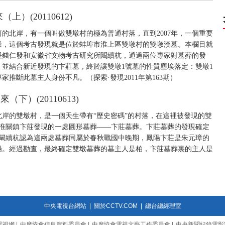
）(20110612)
的北岸，有一個叫做雙墩村的極為普通村落，直到2007年，一個重要
噪，這個考古發現就是位於蚌埠市淮上區雙墩村的雙墩漢墓。本欄目就
長錢仁發和安徽省文物考古研究所闞續杭，通過兩位專家對墓葬的發
並結合新近發現的卞莊墓，終於讓雙墩1號墓的性質塵埃落定：雙墩1
推斷此墓主人身份不凡。（探索·發現2011年第163期）
下）(20110613)
岸的雙墩村，是一個天生帶有“歷史密碼”的村落，在這裡被發現的雙
臨淮關鎮卞莊發現的一處圓形墓葬——卞莊墓葬。卞莊墓葬的發現確定
所闞續杭認為這兩處墓葬同屬於春秋戰國中晚期，鳳陽卞莊是朱元璋的
陽。經過勘查，最終確定雙墩墓葬的墓主人是柏，卞莊墓葬裏的主人是
中央電視台網站
|
關於CCTV.COM
|
總台總經理室
電視網
|
中廣協會信息資料委員會
|
中廣協會電視文藝工作委員會
|
中央新聞紀錄電影