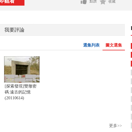
即觀看
點讚
收藏
我要評論
選集列表
圖文選集
[探索發現]雙墩密
碼:遠古的記憶
(20110614)
更多>>