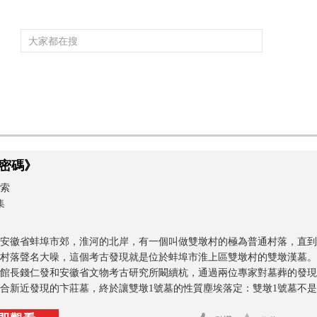
頻道大全
欄目大全
片庫
4K專區
聽
育
電影
國防軍事
電視劇
紀錄
科教
戲曲
社會與法
少
密碼》
索
集
安徽省蚌埠市郊，淮河的北岸，有一個叫做雙墩村的極為普通村落，直到2
村落聲名大噪，這個考古發現就是位於蚌埠市淮上區雙墩村的雙墩漢墓。
館長錢仁發和安徽省文物考古研究所闞續杭，通過兩位專家對墓葬的發現
合新近發現的卞莊墓，終於讓雙墩1號墓的性質塵埃落定：雙墩1號墓不是什