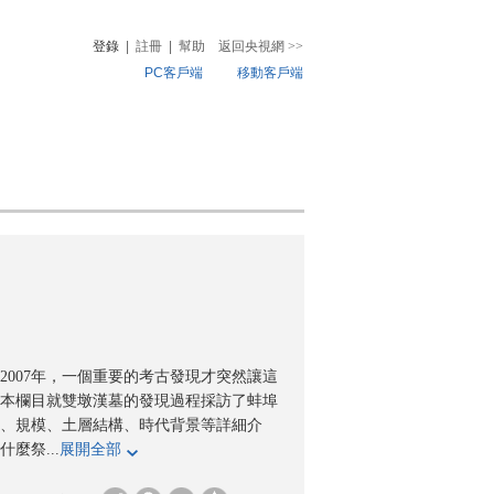
登錄
|
註冊
|
幫助
返回央視網
>>
PC客戶端
移動客戶端
音
熱榜
微視頻
兒
音樂
體育賽事
農業農村
007年，一個重要的考古發現才突然讓這
本欄目就雙墩漢墓的發現過程採訪了蚌埠
、規模、土層結構、時代背景等詳細介
麼祭...
展開全部