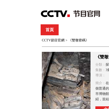
首頁
直播
節目單
CCTV節目官網
> 《雙墩密碼》
綜合
新聞
財經
綜藝
中文國際
體
《雙墩
分類：
探
集數：
3
導演：
簡介：
在
個普通的
市博物館
紹，並結