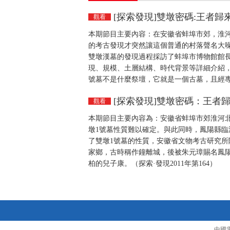
[探索發現]雙墩密碼:王者歸來（上
觀看
本期節目主要內容：在安徽省蚌埠市郊，淮河
的考古發現才突然讓這個普通的村落聲名大
雙墩漢墓的發現過程採訪了蚌埠市博物館館
現、規模、土層結構、時代背景等詳細介紹，
號墓不是什麼祭壇，它就是一個古墓，且經專家
[探索發現]雙墩密碼：王者歸來（
觀看
本期節目主要內容為：安徽省蚌埠市郊淮河北
墩1號墓性質難以確定。與此同時，鳳陽縣
了雙墩1號墓的性質，安徽省文物考古研究
家鄉，古時稱作鐘離城，後被朱元璋賜名鳳
柏的兒子康。（探索·發現2011年第164）
中國