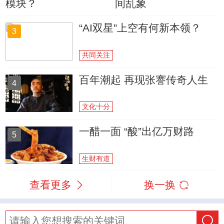
模块？
间乱象
“AI双星”上空有何新本领？
3
共同关注
百年潮起 再现张謇传奇人生
4
文化十分
一醋一面 “酸”出亿万财路
5
生财有道
查看更多
换一换