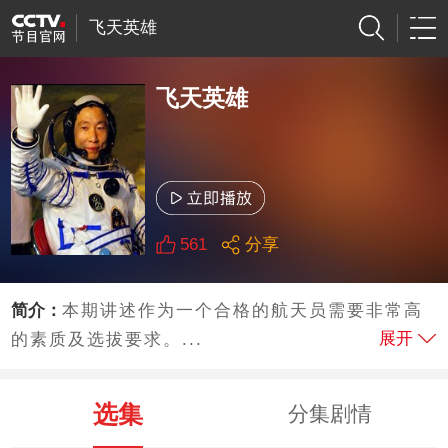
飞天英雄
飞天英雄
561
分享
简介：
本期讲述作为一个合格的航天员需要非常高
展开
的素质及选拔要求。...
选集
分集剧情