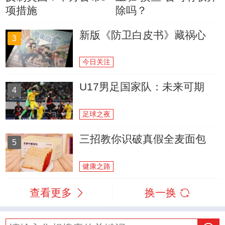
项措施
除吗？
新版《防卫白皮书》藏祸心
3
今日关注
U17男足国家队：未来可期
4
足球之夜
三招教你识破真假全麦面包
5
健康之路
查看更多
换一换