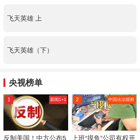
飞天英雄 上
飞天英雄（下）
央视榜单
1
2
新闻1+1
中国法治观察
反制美国！中方公布5
上班“摸鱼”公司有权开