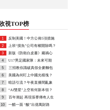
收視TOP榜
1
反制美國！中方公佈5項措施
2
上班“摸魚”公司有權開除嗎？
3
新版《防衛白皮書》藏禍心
4
U17男足國家隊：未來可期
5
三招教你識破真假全麥麵包
6
美國為何盯上中國光模塊？
7
暗語引流？午夜直播間亂象
8
“AI雙星”上空有何新本領？
9
百年潮起 再現張謇傳奇人生
10
一醋一面 “酸”出億萬財路