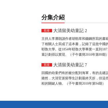
分集介紹
大清留美幼童記 2
觀看
主持人李潘朗讀作者胡勁草和錢鋼所寫的書
了相關人士寫成了這本書，記錄了這批中國
耶魯大學。從1854年耶魯大學畢業一直到18
童計劃得以實現、（子午書簡2010年第89期
大清留美幼童記 7
觀看
回國的幼童們有的被分配到海軍，有的去建
雖然，大清官派留學生計劃最終夭折，但這
程的關鍵人物。（子午書簡2010年第94期）