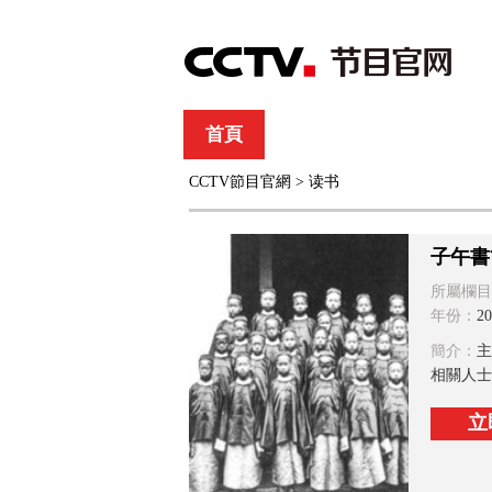
首頁
直播
節目單
CCTV節目官網
>
读书
綜合
新聞
財經
綜藝
中文國際
體
子午書
所屬欄目
年份：
20
簡介：
主
相關人士
立