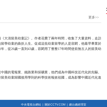
更多>>
籍《大清留美幼童記》。作者花費了兩年時間，收集了大量資料，走訪
的留學幼童的曲折人生。促成這批幼童留學的人是容閎，他最早畢業於
71年，從26歲一直到43歲，容閎用了整整17年時間使前無古人的留美幼
）
設中國的電報業、鐵路業和採礦業，他們成為中國科技近代化的先驅。
些留美幼童歸國後用學到的科學技術報效祖國，成為影響中國近代化進
中央電視台網站
|
關於CCTV.COM
|
總台總經理室