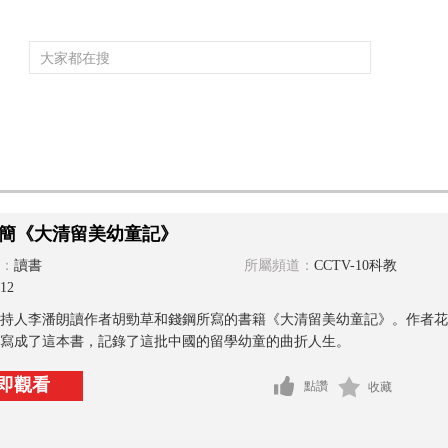
頻道大全
欄目大全
片庫
4K專區
聽
育
電影
國防軍事
電視劇
紀錄
科教
戲曲
社會與法
少
簡《大清留美幼童記》
：
讀書
所屬頻道：
CCTV-10科教
12
持人李潘朗讀作者胡勁草和錢鋼所寫的書籍《大清留美幼童記》。作者花
寫成了這本書，記錄了這批中國的留學幼童的曲折人生。
即觀看
點讚
收藏