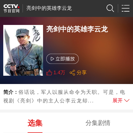
亮剑中的英雄李云龙
亮剑中的英雄李云龙
1.4万
分享
简介：
俗话说，军人以服从命令为天职。可是，电
展开
视剧《亮剑》中的主人公李云龙却...
选集
分集剧情