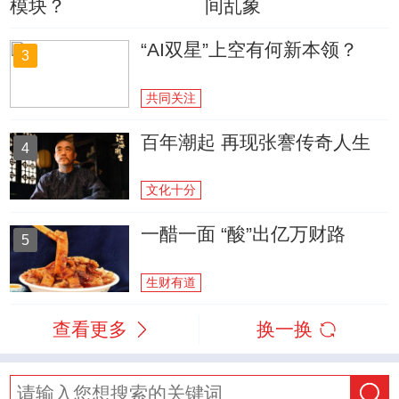
模块？
间乱象
“AI双星”上空有何新本领？
3
共同关注
百年潮起 再现张謇传奇人生
4
文化十分
一醋一面 “酸”出亿万财路
5
生财有道
查看更多
换一换