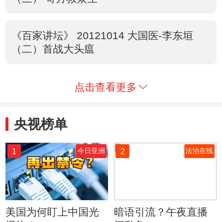
《百家讲坛》 20121014 大国医-李东垣
（二）首战大头瘟
点击查看更多
央视榜单
1
2
今日亚洲
法治在线
美国为何盯上中国光
暗语引流？午夜直播