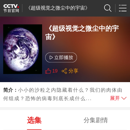
《超级视觉之微尘中的宇宙》
《超级视觉之微尘中的宇
宙》
19
分享
简介：
小小的沙粒之内隐藏着什么？我们的肉体由
展开
何组成？恐怖的病毒到底长成什么...
选集
分集剧情