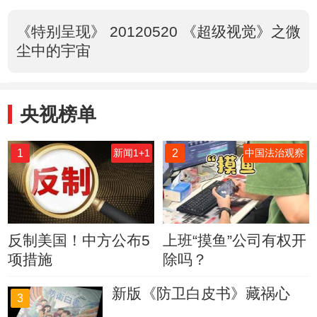
《特别呈现》 20120520 《超级视觉》之微
尘中的宇宙
央视榜单
1
2
新闻1+1
中国法治观察
反制美国！中方公布5
上班“摸鱼”公司有权开
项措施
除吗？
新版《防卫白皮书》藏祸心
3