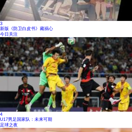
3
新版《防卫白皮书》藏祸心
今日关注
4
U17男足国家队：未来可期
足球之夜