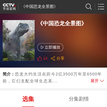
《中国恐龙全景图》
《中国恐龙全景图》
14
分享
简介：
恐龙大约生活在距今2亿3500万年至6500年
展开
前，它们支配全球生态系...
选集
分集剧情