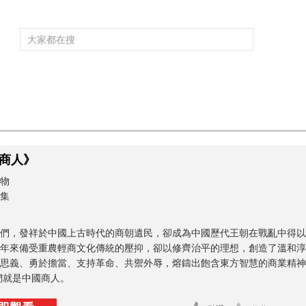
頻道大全
欄目大全
片庫
4K專區
聽
育
電影
國防軍事
電視劇
紀錄
科教
戲曲
社會與法
少
商人》
物
0集
們，發祥於中國上古時代的商朝遺民，卻成為中國歷代王朝在戰亂中得以
年來備受重農輕商文化傳統的壓抑，卻以修齊治平的理想，創造了溫和淳
思義、勇於擔當、支持革命、共禦外辱，熔鑄出飽含東方智慧的商業精神
們就是中國商人。