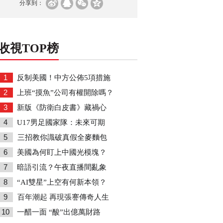
分享到：
收視TOP榜
1
反制美國！中方公佈5項措施
2
上班“摸魚”公司有權開除嗎？
3
新版《防衛白皮書》藏禍心
4
U17男足國家隊：未來可期
5
三招教你識破真假全麥麵包
6
美國為何盯上中國光模塊？
7
暗語引流？午夜直播間亂象
8
“AI雙星”上空有何新本領？
9
百年潮起 再現張謇傳奇人生
10
一醋一面 “酸”出億萬財路