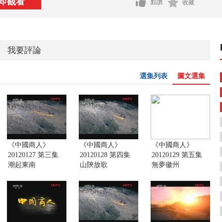
即觀看
點讚
收藏
我要評論
選集列表
圖文選集
《中國商人》
《中國商人》
《中國商人》
20120127 第三集
20120128 第四集
20120129 第五集
潮起東南
山陝放歌
無夢徽州