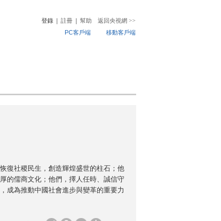
登錄
|
註冊
|
幫助
返回央視網
>>
PC客戶端
移動客戶端
音
熱榜
微視頻
兒
音樂
體育賽事
農業農村
恢復社稷民生，創造輝煌盛世的柱石；他
厚的儒商文化；他們，擇人任時、誠信守
，成為推動中國社會進步與變革的重要力