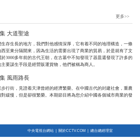
更多>>
一集 大道聖途
們生存生長的地方，我們對他感情深厚，它有着不同的地理構造，一條
由西至東分隔開來，因為生活的需要出現了商業的貿易，於是就有了文
於3000多年前的古代王朝，在古墓中不知發現了器皿還發現了許多的
的主要謀生手段是經營販運貨物，他們被稱為商人。
二集 風雨路長
業步行街，見證着天津曾經的經濟繁榮。在中國古代的封建社會，重農
相對緩慢，但是卻很繁榮。本期節目將為您介紹中國各個城市商業的發
中央電視台網站
|
關於CCTV.COM
|
總台總經理室