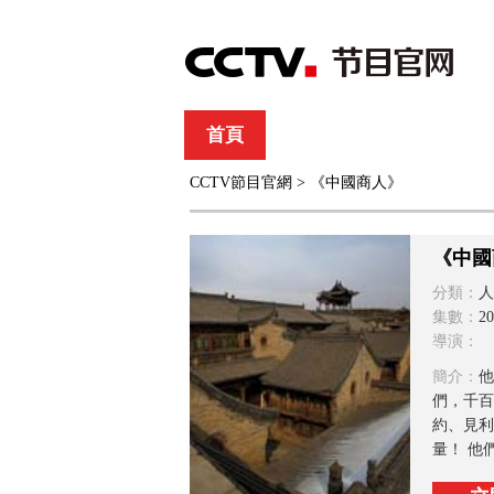
首頁
直播
節目單
CCTV節目官網
> 《中國商人》
綜合
新聞
財經
綜藝
中文國際
體
《中國
分類：
人
集數：
2
導演：
簡介：
他
們，千百
約、見利
量！ 他