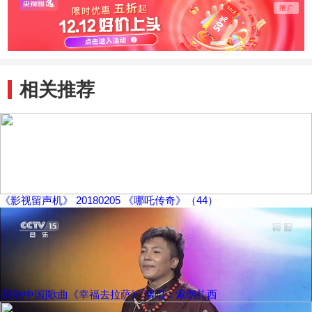
相关推荐
《影视留声机》 20180205 《哪吒传奇》（44）
[民歌中国]歌曲《幸福去拉萨》 演唱：索朗扎西