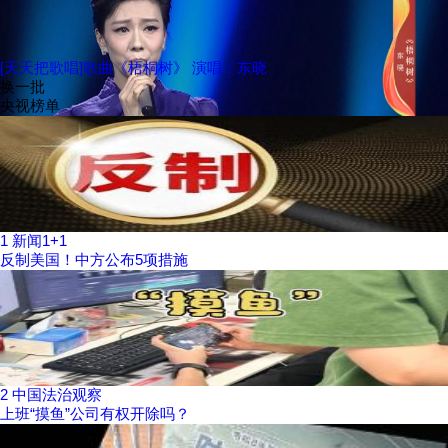
[天天把歌唱]歌曲《梧桐树》 演唱：东晓
换一批
央视榜单
1
新闻1+1
反制美国！中方公布5项措施
2
中国法治观察
上班“摸鱼”公司有权开除吗？