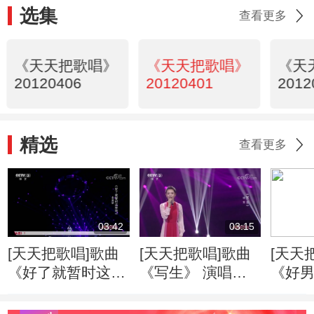
选集
查看更多
《天天把歌唱》
《天天把歌唱》
《天
20120406
20120401
2012
精选
查看更多
03:42
03:15
[天天把歌唱]歌曲
[天天把歌唱]歌曲
[天天
《好了就暂时这样
《写生》 演唱：
《好男
吧》 演唱：金品
佳宝
唱：
妍