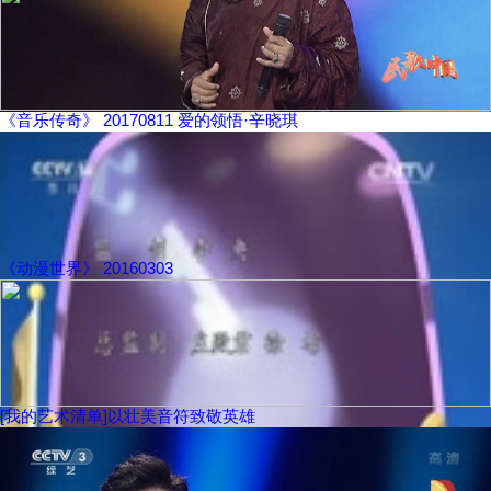
《音乐传奇》 20170811 爱的领悟·辛晓琪
《动漫世界》 20160303
[我的艺术清单]以壮美音符致敬英雄