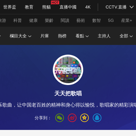
世界盃
教育
熊貓
直播中國
4K
CCTV.直播
式妙語
主持人
下載央視影音
熱解讀
天天學習
旅游
科普
健康
樂齡
閱讀
藝術
數智
5G
産業+
欄目大全
片庫
熱榜
看點
主持人
全部
紀錄片網
國家大劇院
大型活動
科技
法治
文娛
人物
公益
圖片
習式妙語
央視快評
央視網評
光華銳評
鋒面
天天把歌唱
頻道
VR/AR
4K專區
全景新聞
乐歌曲，让中国老百姓的精神和身心得以愉悦，歌唱家的精彩演
請入列
人生第一次
人生第二次
分享到：
年冬奧會
CBA
NBA
中超
國足
國際足球
網球
綜
體育江湖
文化體育
冰雪道路
足球道路