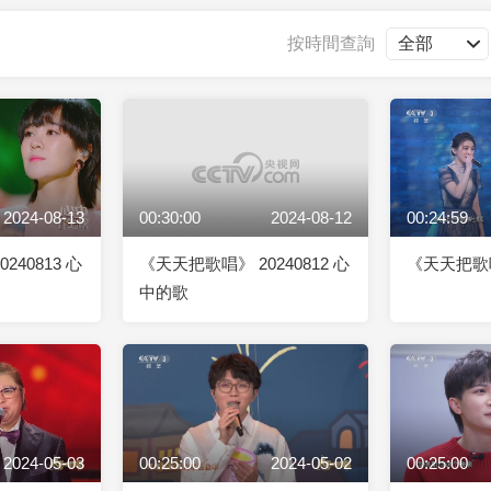
央博
非遺
文化
旅游
科普
健康
樂齡
閱讀
按時間查詢
雲起
超級工廠
智敬中國
全民健康
顏選攻略
海洋
2024-08-13
00:30:00
2024-08-12
00:24:59
收視榜
總台企業白名單
240813 心
《天天把歌唱》 20240812 心
《天天把歌唱》
中的歌
2024-05-03
00:25:00
2024-05-02
00:25:00