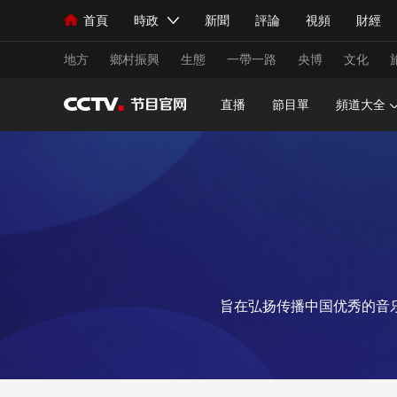
首頁
時政
新聞
評論
視頻
財經
人民領袖習近平
直播
海外頻道
片庫
iPanda
欄目大全
聯播+
English
中國領導人
節目單
Монгол
聽音
央視快評
微視頻
習
地方
鄉村振興
生態
一帶一路
央博
文化
直播
節目單
頻道大全
總台春晚
網絡春晚
共産黨員網
秧紀錄
新聞
國內
國際
評論
經濟
軍事
人民領袖習近平
聯播+
熱解讀
天天學習
視頻
小央視頻
小央直播
直播中國
熊貓
旨在弘扬传播中国优秀的音
現場
前線
比劃
快看
藍海中國
新兵
體育
直播
競猜
2026年世界盃
2026
VIP會員
CCTV奧林匹克頻道
生活體育大會