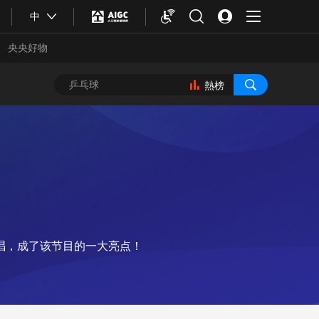
中
央央好物
熱榜
唱，成了该节目的一大亮点！
合體育
亞冬會