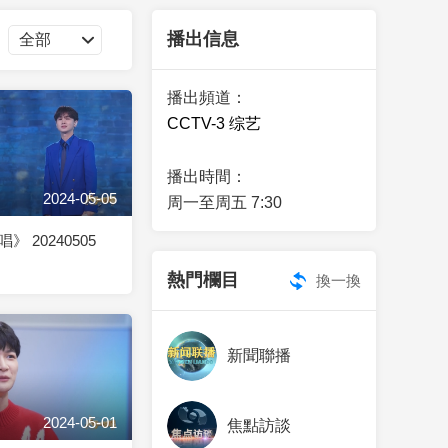
藝術
汽車
數智
5G
産業+
播出信息
時尚
天氣
才藝
網展
央央好物
播出頻道：
CCTV-3 综艺
播出時間：
2024-05-05
周一至周五 7:30
 20240505
熱門欄目
換一換
新聞聯播
2024-05-01
焦點訪談