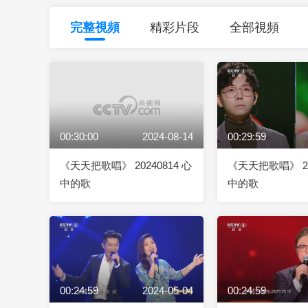
財經
教育
鄉村振興
生態環境
一帶一路
完整視頻
精彩片段
全部視頻
大國智造
大國展會
大國保險
雲頂對話
00:30:00
2024-08-14
00:29:59
CCTV.節目官網
直播
節目單
欄目
片庫
《天天把歌唱》 20240814 心
《天天把歌唱》 20
中的歌
中的歌
00:24:59
2024-05-04
00:24:59