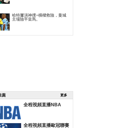
哈特屢演神撲+橫樑救險，曼城
主場險平皇馬。
推薦
更多
全程視頻直播NBA
全程視頻直播歐冠聯賽