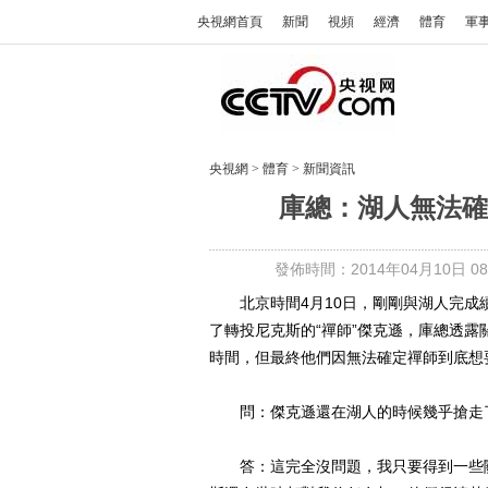
央視網首頁
新聞
視頻
經濟
體育
軍
央視網
>
體育
>
新聞資訊
庫總：湖人無法確
發佈時間：2014年04月10日 08:
北京時間4月10日，剛剛與湖人完成
了轉投尼克斯的“禪師”傑克遜，庫總透
時間，但最終他們因無法確定禪師到底想
問：傑克遜還在湖人的時候幾乎搶走了
答：這完全沒問題，我只要得到一些關鍵