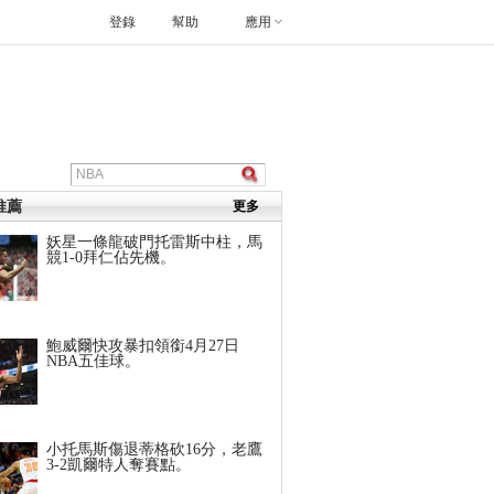
登錄
幫助
應用
推薦
更多
妖星一條龍破門托雷斯中柱，馬
競1-0拜仁佔先機。
鮑威爾快攻暴扣領銜4月27日
NBA五佳球。
小托馬斯傷退蒂格砍16分，老鷹
3-2凱爾特人奪賽點。