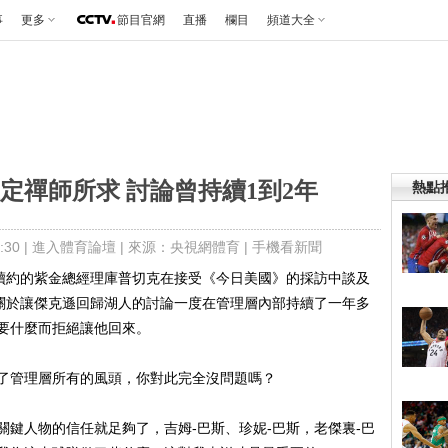
事
更多
節目官網
直播
欄目
頻道大全
定禪師所求 討論曾持續1到2年
熱點
30 |
進入體育論壇
| 來源：央視網體育 |
手機看新聞
續約的紫金總經理庫普切克在接受《今日美國》的採訪中談及
露關於讓傑克遜回歸湖人的討論一度在管理層內部持續了一年多
要什麼而拒絕讓他回來。
管理層所有的風頭，你對此完全沒問題嗎？
人物的信任就足夠了，吉姆-巴斯、珍妮-巴斯，老傑裏-巴