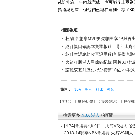
或許能在一年內就完成，也可能花上兩到
指過總冠軍，但他們已經在這裡生存了30
相關報道：
杜蘭特:想拿MVP要先想團隊 很難再出
納什親口確認本賽季報銷：背部太疼
納什生涯總助攻喜迎里程碑 超傑克遜
火箭狂勝湖人單節破紀錄 兩將30+比
諾維茨基升歷史得分榜第10位 小牛滅
熱詞：
NBA
湖人
科比
禪師
【
打印
】【
舉報/糾錯
】【
複製鏈結
】【
轉發郵
搜索更多
NBA
湖人
的新聞
[NBA]常規賽4月9日：火箭VS湖人 
2013-14賽季NBA常規賽 火箭VS湖人 2