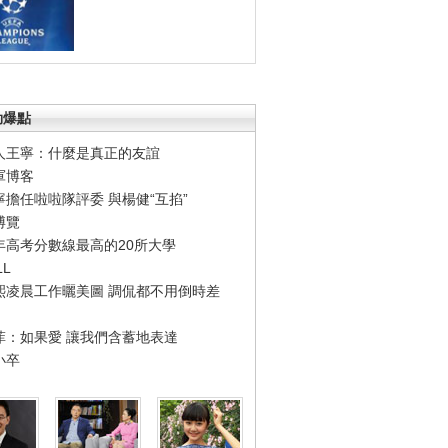
勁爆點
人王寧：什麼是真正的友誼
軍博客
寧擔任啦啦隊評委 與楊健“互掐”
博覽
年高考分數線最高的20所大學
LL
熙凌晨工作曬美圖 調侃都不用倒時差
菲：如果愛 讓我們含蓄地表達
小卒